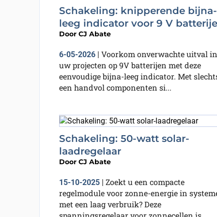
Schakeling: knipperende bijna-
leeg indicator voor 9 V batterij
Door
CJ Abate
Voorkom onverwachte uitval i
6-05-2026
|
uw projecten op 9V batterijen met deze
eenvoudige bijna-leeg indicator. Met slecht
een handvol componenten si...
Schakeling: 50-watt solar-
laadregelaar
Door
CJ Abate
Zoekt u een compacte
15-10-2025
|
regelmodule voor zonne-energie in system
met een laag verbruik? Deze
spanningsregelaar voor zonnecellen is