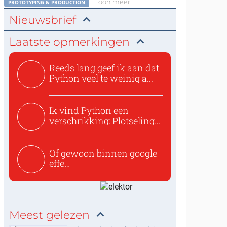
Toon meer
PROTOTYPING & PRODUCTION
Nieuwsbrief
Laatste opmerkingen
Reeds lang geef ik aan dat
Python veel te weinig a...
Ik vind Python een
verschrikking: Plotseling
zijn...
Of gewoon binnen google
effe
zoeken:https://www.ti...
Meest gelezen