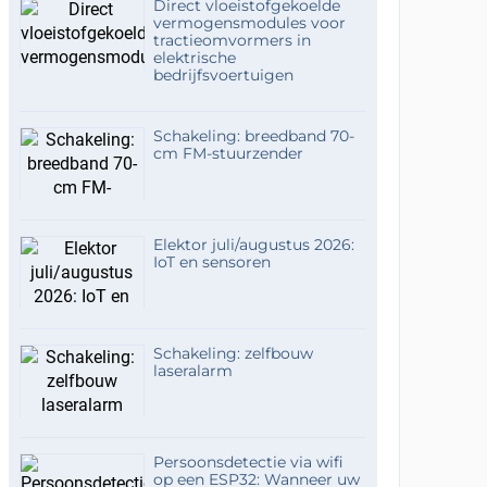
Direct vloeistofgekoelde
vermogensmodules voor
tractieomvormers in
elektrische
bedrijfsvoertuigen
Schakeling: breedband 70-
cm FM-stuurzender
Elektor juli/augustus 2026:
IoT en sensoren
Schakeling: zelfbouw
laseralarm
Persoonsdetectie via wifi
op een ESP32: Wanneer uw