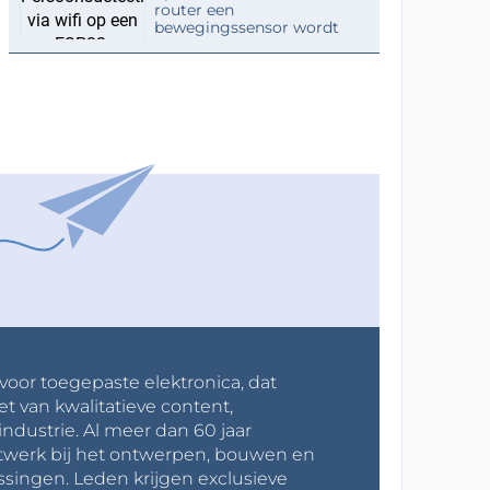
router een
bewegingssensor wordt
 voor toegepaste elektronica, dat
et van kwalitatieve content,
industrie. Al meer dan 60 jaar
werk bij het ontwerpen, bouwen en
ssingen. Leden krijgen exclusieve