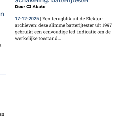
Schakeling: batterijtester
Door
CJ Abate
en
Een terugblik uit de Elektor-
17-12-2025
|
archieven: deze slimme batterijtester uit 1997
gebruikt een eenvoudige led-indicatie om de
n
werkelijke toestand...
s
en