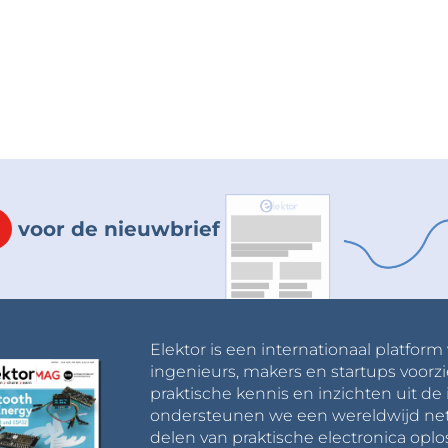
voor de nieuwbrief
Elektor is een internationaal platform
ingenieurs, makers en startups voorzi
praktische kennis en inzichten uit de 
ondersteunen we een wereldwijd net
delen van praktische electronica oplo