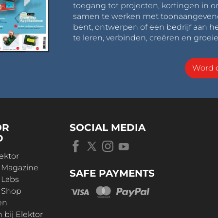
toegang tot projecten, kortingen in 
samen te werken met toonaangevende 
bent, ontwerpen of een bedrijf aan he
te leren, verbinden, creëren en groeie
Word o
OR
SOCIAL MEDIA
D
ektor
r Magazine
SAFE PAYMENTS
 Labs
r Shop
en
bij Elektor