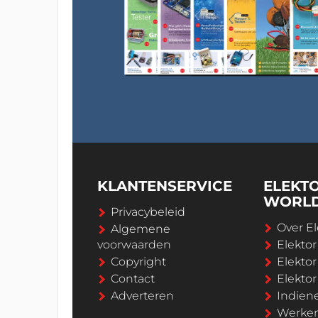
KLANTENSERVICE
ELEKT
WORL
Privacybeleid
Over El
Algemene
voorwaarden
Elekto
Copyright
Elektor
Contact
Elekto
Adverteren
Indien
Werken 