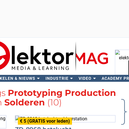
KELEN & NIEUWS
INDUSTRIE
VIDEO
ACADEMY P
Zo
gs
Prototyping Production
n
Solderen
(10)
€ 5 (GRATIS voor leden)