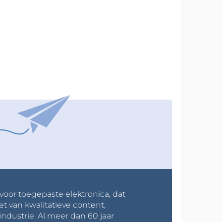
 voor toegepaste elektronica, dat
et van kwalitatieve content,
industrie. Al meer dan 60 jaar