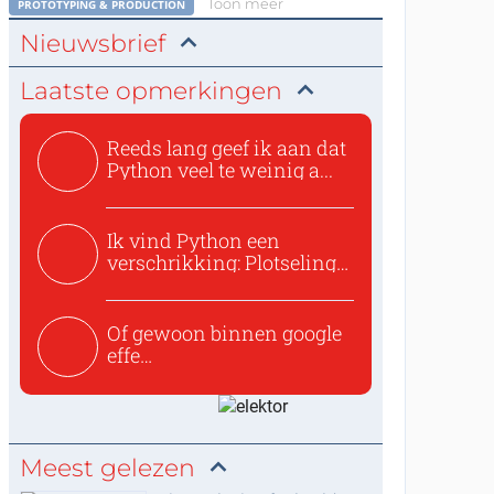
Toon meer
PROTOTYPING & PRODUCTION
Nieuwsbrief
Laatste opmerkingen
Reeds lang geef ik aan dat
Python veel te weinig a...
Ik vind Python een
verschrikking: Plotseling
zijn...
Of gewoon binnen google
effe
zoeken:https://www.ti...
Meest gelezen