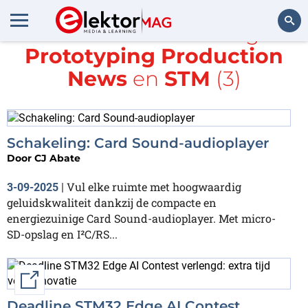
Alle items met de tags
Prototyping Production
Zoeken
News
en
STM
(3)
Schakeling: Card Sound-audioplayer
Door
CJ Abate
Vul elke ruimte met hoogwaardig
3-09-2025
|
geluidskwaliteit dankzij de compacte en
energiezuinige Card Sound-audioplayer. Met micro-
SD-opslag en I²C/RS...
External link
Deadline STM32 Edge AI Contest