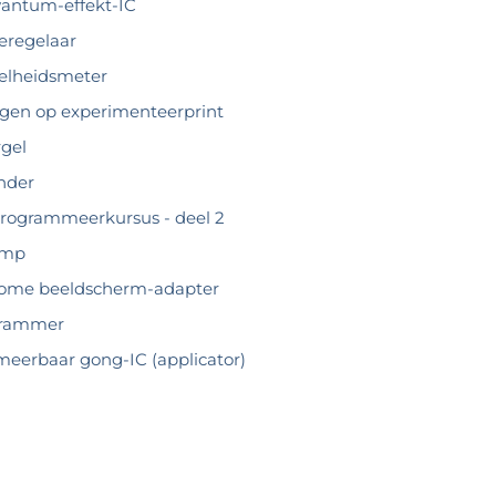
antum-effekt-IC
eregelaar
elheidsmeter
gen op experimenteerprint
rgel
nder
rogrammeerkursus - deel 2
amp
me beeldscherm-adapter
grammer
erbaar gong-IC (applicator)