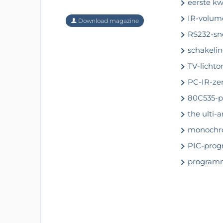
eerste kw
IR-volum
Download magazine
RS232-sn
schakelin
TV-lichto
PC-IR-ze
80C535-p
the ulti-
monochro
PIC-pro
programme