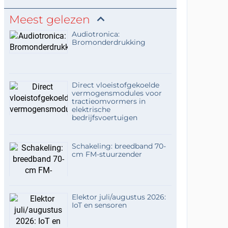
Meest gelezen
Audiotronica:
Bromonderdrukking
Direct vloeistofgekoelde
vermogensmodules voor
tractieomvormers in
elektrische
bedrijfsvoertuigen
Schakeling: breedband 70-
cm FM-stuurzender
Elektor juli/augustus 2026:
IoT en sensoren