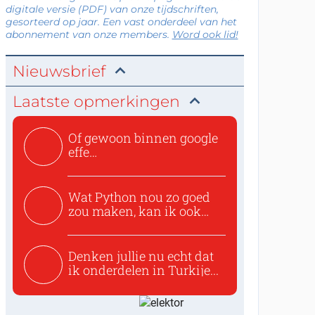
digitale versie (PDF) van onze tijdschriften,
gesorteerd op jaar. Een vast onderdeel van het
abonnement van onze members.
Word ook lid!
Nieuwsbrief
Laatste opmerkingen
Of gewoon binnen google
effe
zoeken:https://www.ti...
Wat Python nou zo goed
zou maken, kan ik ook
niet...
Denken jullie nu echt dat
ik onderdelen in Turkije...