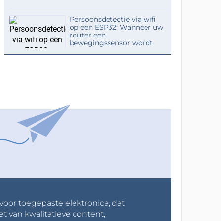
Persoonsdetectie via wifi
op een ESP32: Wanneer uw
router een
bewegingssensor wordt
 voor toegepaste elektronica, dat
et van kwalitatieve content,