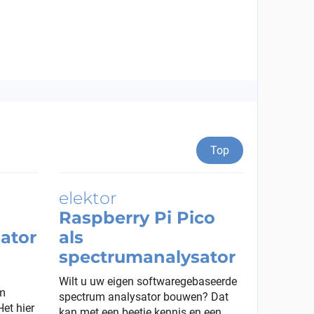
Top
Raspberry Pi Pico
ator
als
spectrumanalysator
Wilt u uw eigen softwaregebaseerde
om
spectrum analysator bouwen? Dat
Het hier
kan met een beetje kennis en een