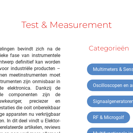
Test & Measurement
Categorieën
elingen bevindt zich na de
ieke fase van instrumentele
ontwerp definitief kan worden
voor industriële producten –
Multimeters & Sen
f men meetinstrumenten moet
trumenten zijn onmisbaar in
Oscilloscopen en a
de elektronica. Dankzij de
ale componenten zijn de
wkeuriger, preciezer en
Signaalgeneratore
staties die ooit onbereikbaar
e apparaten nu verkrijgbaar
RF & Microgolf
. In dit deel vindt u Elektor-
erelateerde artikelen, reviews