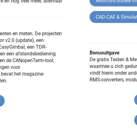
Multifunctionele i
 en nog veel meer, allemaal
CAD-CAE & Simula
 testen en meten. De projecten
r v2.0 (update), een
 EasyGimbal, een TDR-
Bonusuitgave
 en een afstandsbediening
De gratis Testen & Me
en de CANopenTerm-tool,
waarmee u zich gedu
ingen voor
vindt hierin onder an
k bevat het magazine
RMS-converters, modul
ten.