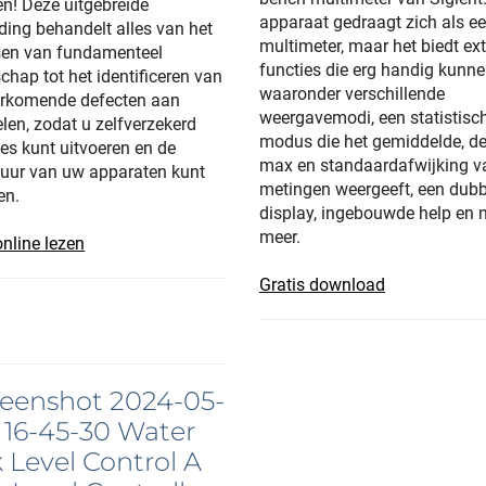
en! Deze uitgebreide
apparaat gedraagt zich als e
ding behandelt alles van het
multimeter, maar het biedt ex
sen van fundamenteel
functies die erg handig kunnen
chap tot het identificeren van
waaronder verschillende
orkomende defecten aan
weergavemodi, een statistisc
len, zodat u zelfverzekerd
modus die het gemiddelde, de
ies kunt uitvoeren en de
max en standaardafwijking v
uur van uw apparaten kunt
metingen weergeeft, een dubb
en.
display, ingebouwde help en 
meer.
online lezen
Gratis download