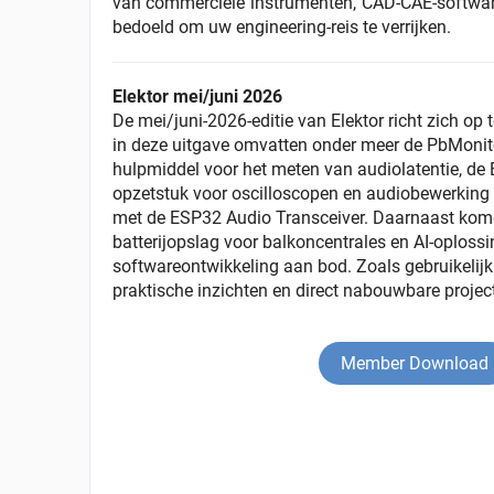
van commerciële instrumenten, CAD-CAE-software
bedoeld om uw engineering-reis te verrijken.
Elektor mei/juni 2026
De mei/juni-2026-editie van Elektor richt zich op
in deze uitgave omvatten onder meer de PbMonito
hulpmiddel voor het meten van audiolatentie, de
opzetstuk voor oscilloscopen en audiobewerking
met de ESP32 Audio Transceiver. Daarnaast kom
batterijopslag voor balkoncentrales en AI-oploss
softwareontwikkeling aan bod. Zoals gebruikelij
praktische inzichten en direct nabouwbare projec
Member Download