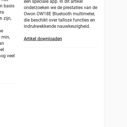
een speciale app. In dit artikel
en basis
onderzoeken we de prestaties van de
tra
Owon OW18E Bluetooth multimeter,
 zijn,
die beschikt over talloze functies en
indrukwekkende nauwkeurigheid.
he
 min,
Artikel downloaden
an
el
nog veel