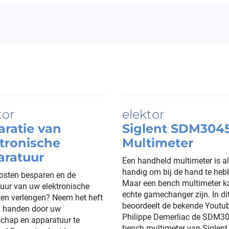
ratie van
Siglent SDM304
tronische
Multimeter
aratuur
Een handheld multimeter is al
handig om bij de hand te heb
kosten besparen en de
Maar een bench multimeter k
uur van uw elektronische
echte gamechanger zijn. In dit
en verlengen? Neem het heft
beoordeelt de bekende Youtu
n handen door uw
Philippe Demerliac de SDM3
chap en apparatuur te
bench multimeter van Siglent