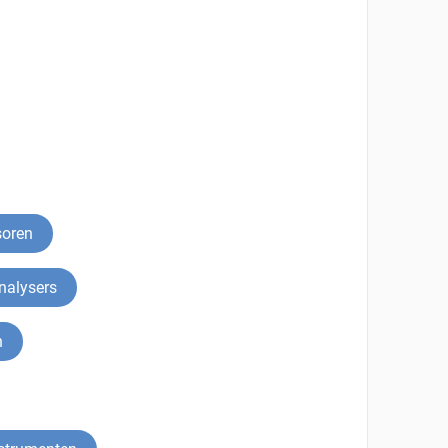
soren
nalysers
n