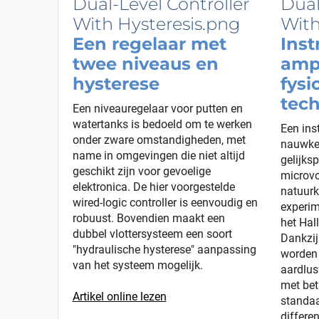
Een regelaar met
Ins
twee niveaus en
ampl
hysterese
fysi
tec
Een niveauregelaar voor putten en
watertanks is bedoeld om te werken
Een ins
onder zware omstandigheden, met
nauwke
name in omgevingen die niet altijd
gelijks
geschikt zijn voor gevoelige
microvo
elektronica. De hier voorgestelde
natuurk
wired-logic controller is eenvoudig en
experim
robuust. Bovendien maakt een
het Hal
dubbel vlottersysteem een soort
Dankzij
"hydraulische hysterese" aanpassing
worden 
van het systeem mogelijk.
aardlus
met bet
Artikel online lezen
standa
differe