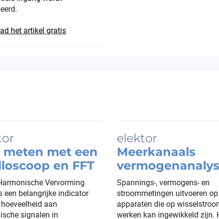
seerd.
d het artikel gratis
 meten met een
Meerkanaals
lloscoop en FFT
vermogenanalys
 Harmonische Vervorming
Spannings-, vermogens- en
s een belangrijke indicator
stroommetingen uitvoeren op
 hoeveelheid aan
apparaten die op wisselstro
sche signalen in
werken kan ingewikkeld zijn. 