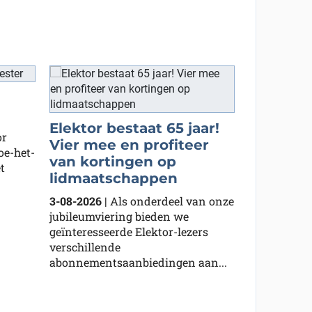
System 
Elektor bestaat 65 jaar!
geef jij 
or
Vier mee en profiteer
elektron
oe-het-
van kortingen op
t
27-07-2026
lidmaatschappen
vraagt zich a
maand uitge
3-08-2026
| Als onderdeel van onze
En wat zou..
jubileumviering bieden we
geïnteresseerde Elektor-lezers
verschillende
abonnementsaanbiedingen aan...