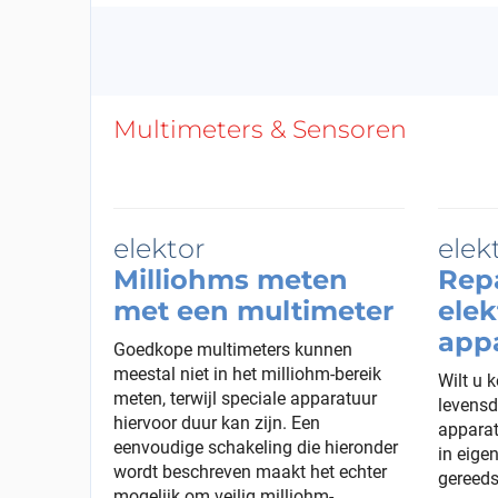
Multimeters & Sensoren
Milliohms meten
Repa
met een multimeter
elek
app
Goedkope multimeters kunnen
meestal niet in het milliohm-bereik
Wilt u 
meten, terwijl speciale apparatuur
levensd
hiervoor duur kan zijn. Een
apparat
eenvoudige schakeling die hieronder
in eige
wordt beschreven maakt het echter
gereeds
mogelijk om veilig milliohm-