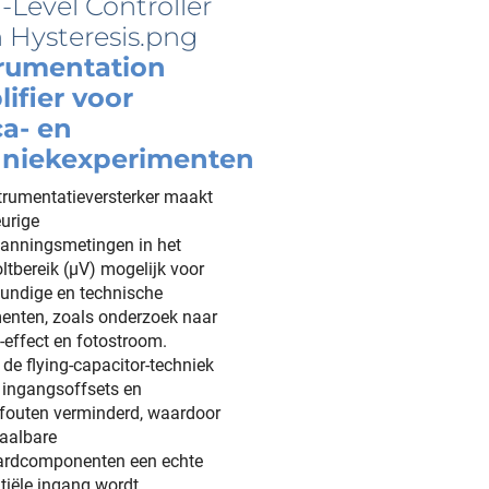
trumentation
ifier voor
ca- en
hniekexperimenten
trumentatieversterker maakt
urige
panningsmetingen in het
ltbereik (µV) mogelijk voor
undige en technische
enten, zoals onderzoek naar
l-effect en fotostroom.
 de flying-capacitor-techniek
ingangsoffsets en
fouten verminderd, waardoor
aalbare
ardcomponenten een echte
ntiële ingang wordt