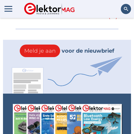
Meer over
CoreLink
(0)
Zoeken
Meld je aan
voor de nieuwbrief