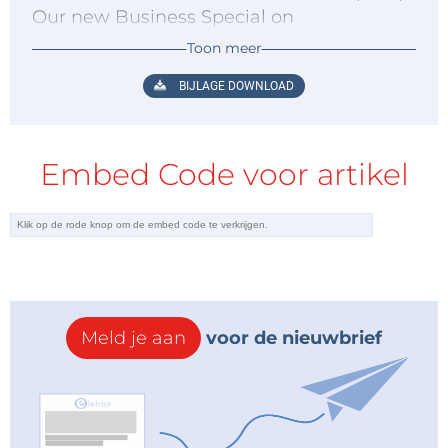
Our new Business Special on
Microcontrollers and Tools as published in
Toon meer
early 2015.
BIJLAGE DOWNLOAD
Embed Code voor artikel
Meld je aan
voor de nieuwbrief