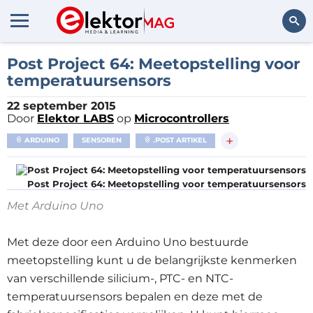
Zoeken
Post Project 64: Meetopstelling voor
temperatuursensors
22 september 2015
Door
Elektor LABS
op
Microcontrollers
+
ARDUINO
SENSOREN
.POST ARTIKEL
Post Project 64: Meetopstelling voor temperatuursensors
Met Arduino Uno
Met deze door een Arduino Uno bestuurde
meetopstelling kunt u de belangrijkste kenmerken
van verschillende silicium-, PTC- en NTC-
temperatuursensors bepalen en deze met de