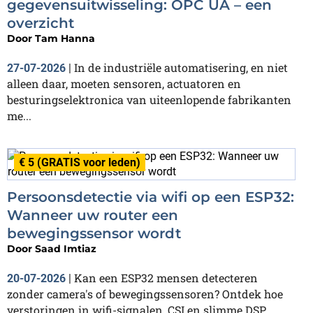
gegevensuitwisseling: OPC UA – een
overzicht
Door
Tam Hanna
In de industriële automatisering, en niet
27-07-2026
|
alleen daar, moeten sensoren, actuatoren en
besturingselektronica van uiteenlopende fabrikanten
me...
€ 5 (GRATIS voor leden)
Persoonsdetectie via wifi op een ESP32:
Wanneer uw router een
bewegingssensor wordt
Door
Saad Imtiaz
Kan een ESP32 mensen detecteren
20-07-2026
|
zonder camera's of bewegingssensoren? Ontdek hoe
verstoringen in wifi-signalen, CSI en slimme DSP