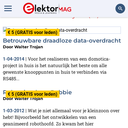
Walter Trojan
(13)
Zoeken
€ 5 (GRATIS voor leden)
Betrouwbare draadloze data-overdracht
Door
Walter Trojan
Voor het realiseren van een domotica-
1-04-2014
|
project in huis is het natuurlijk het beste om alle
gewenste knooppunten in huis te verbinden via
RS485...
Robotsimulator Robbie
€ 5 (GRATIS voor leden)
Door
Walter Trojan
Wat je niet allemaal voor je kleinzoon over
1-03-2012
|
hebt! Bijvoorbeeld het ontwikkelen van een
geanimeerd robothoofd. Zo kwam het hier