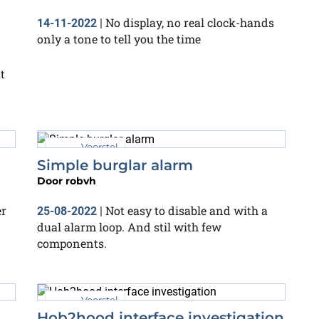
No display, no real clock-hands
14-11-2022
|
only a tone to tell you the time
t
Voorstel
Simple burglar alarm
Door
robvh
er
Not easy to disable and with a
25-08-2022
|
dual alarm loop. And stil with few
components.
Voorstel
Hob2hood interface investigation