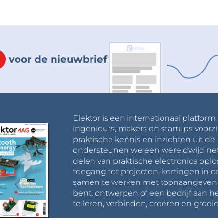
voor de nieuwbrief
Elektor is een internationaal platform
ingenieurs, makers en startups voorzi
praktische kennis en inzichten uit de 
ondersteunen we een wereldwijd net
delen van praktische electronica oplo
toegang tot projecten, kortingen in 
samen te werken met toonaangevende 
bent, ontwerpen of een bedrijf aan he
te leren, verbinden, creëren en groeie