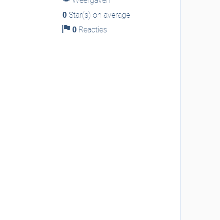
Weergaven
0
Star(s) on average
0
Reacties