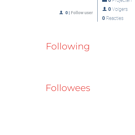
0
Projecten
0
Volgers
0
|
Follow user
0
Reacties
Following
Followees