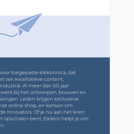
 voor toegepaste elektronica, dat
et van kwalitatieve content,
industrie. Al meer dan 60 jaar
werk bij het ontwerpen, bouwen en
ssingen. Leden krijgen exclusieve
onze online shop, en kansen om
innovators. Of je nu aan het leren
t opschalen bent, Elektor helpt je om
n.