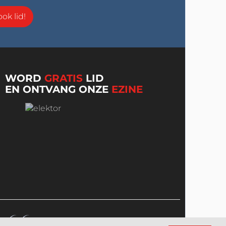
ok lid!
WORD
GRATIS
LID
EN ONTVANG ONZE
EZINE