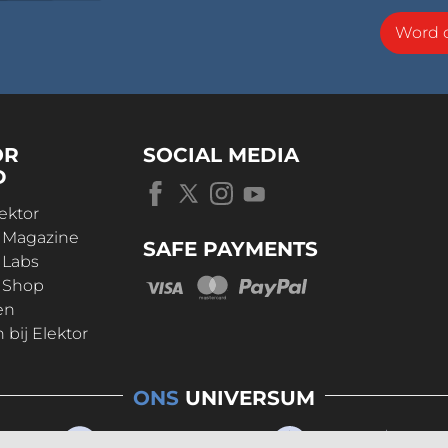
Word o
OR
SOCIAL MEDIA
D
ektor
r Magazine
SAFE PAYMENTS
 Labs
r Shop
en
bij Elektor
ONS
UNIVERSUM