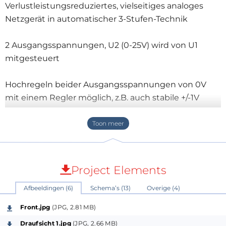
Verlustleistungsreduziertes, vielseitiges analoges
Netzgerät in automatischer 3-Stufen-Technik
2 Ausgangsspannungen, U2 (0-25V) wird von U1
mitgesteuert
Hochregeln beider Ausgangsspannungen von 0V
mit einem Regler möglich, z.B. auch stabile +/-1V
1 DVM für U1 und per Taster auch zur Kontrolle von
Hilfsspannung U2, 1 DVM für den Strom von U1
1 Regler für die Strombegrenzung von U1; wenn U1
Project Elements
zusammenbricht, fällt auch U2
Afbeeldingen (6)
Schema’s (13)
Overige (4)
Auch bei kleinen Ausgangsspannungen große
Front.jpg
(JPG, 2.81 MB)
Dauerströme möglich
Draufsicht 1.jpg
(JPG, 2.66 MB)