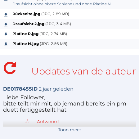
Exaktes Einregeln der Ausgangsspannungen mit
Draufsicht ohne obere Schiene und ohne Platine N
Zusatzregler Pz
Rückseite.jpg
(JPG, 2.89 MB)
Draufsicht 2.jpg
(JPG, 3.4 MB)
Regelung der Strombegrenzung ab 0mA
Platine R.jpg
(JPG, 2.74 MB)
Ausgangsströme (U1) pm duett : 4,2A bis 8V, 1,6A bis
Platine N.jpg
(JPG, 2.56 MB)
19V, 0,8A bis 27V mit jeweils I2=0,5A (0,3 A bis
11V/24V/30V ohne I2)
Updates van de auteur
U2 hat eine Strombegrenzung auf 0,8A bei allen
Spannungen
DE0178455ID
2 jaar geleden
Liebe Follower,
2 Power-MOS-Gleichrichter
bitte teilt mir mit, ob jemand bereits ein pm
duett fertiggestellt hat.
Ausnützen der Leerlaufspannungen
Antwoord
Toon meer
Minimaler Spannungsabfall an der Regelstrecke