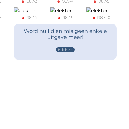
2
e
1987-3
e
1987-4
e
1987-5
6
e
1987-7
e
1987-9
e
1987-10
Word nu lid en mis geen enkele
uitgave meer!
Klik hier!