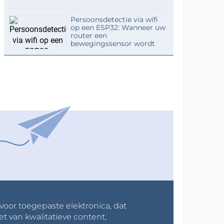
Persoonsdetectie via wifi
op een ESP32: Wanneer uw
router een
bewegingssensor wordt
 voor toegepaste elektronica, dat
et van kwalitatieve content,