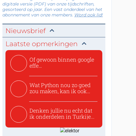
digitale versie (PDF) van onze tijdschriften,
gesorteerd op jaar. Een vast onderdeel van het
abonnement van onze members.
Word ook lid!
Nieuwsbrief
Laatste opmerkingen
Of gewoon binnen google
effe
zoeken:https://www.ti...
Wat Python nou zo goed
zou maken, kan ik ook
niet...
Denken jullie nu echt dat
ik onderdelen in Turkije...