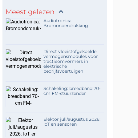
Meest gelezen
Audiotronica:
Bromonderdrukking
Direct vloeistofgekoelde
vermogensmodules voor
tractieomvormers in
elektrische
bedrijfsvoertuigen
Schakeling: breedband 70-
cm FM-stuurzender
Elektor juli/augustus 2026:
IoT en sensoren