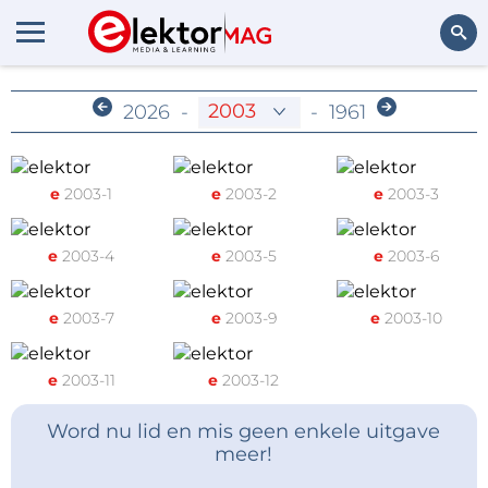
Archief voor leden
Zoeken
2026
-
-
1961
e
2003-1
e
2003-2
e
2003-3
e
2003-4
e
2003-5
e
2003-6
e
2003-7
e
2003-9
e
2003-10
e
2003-11
e
2003-12
Word nu lid en mis geen enkele uitgave
meer!