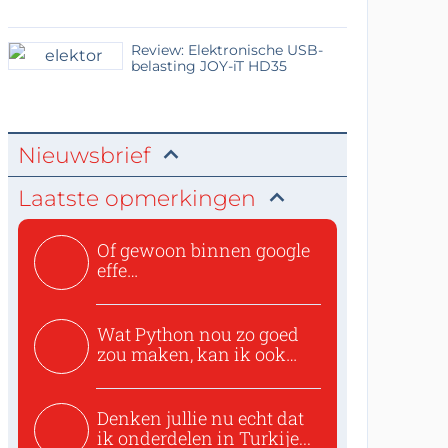
Review: Elektronische USB-
belasting JOY-iT HD35
Nieuwsbrief
Laatste opmerkingen
Of gewoon binnen google
effe
zoeken:https://www.ti...
Wat Python nou zo goed
zou maken, kan ik ook
niet...
Denken jullie nu echt dat
ik onderdelen in Turkije...