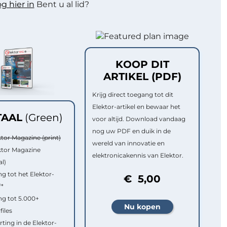
g hier in
Bent u al lid?
KOOP DIT
ARTIKEL (PDF)
Krijg direct toegang tot dit
Elektor-artikel en bewaar het
TAAL
(Green)
voor altijd. Download vandaag
nog uw PDF en duik in de
ktor Magazine (print)
wereld van innovatie en
ktor Magazine
elektronicakennis van Elektor.
al)
g tot het Elektor-
€ 5,00
f*
g tot 5.000+
files
rting in de Elektor-