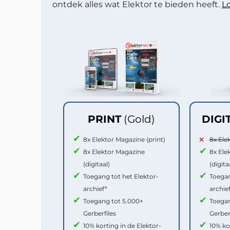
ontdek alles wat Elektor te bieden heeft.
Lo
PRINT
(Gold)
DIGI
8x Elektor Magazine (print)
8x Ele
8x Elektor Magazine
8x Ele
(digitaal)
(digita
Toegang tot het Elektor-
Toegan
archief*
archie
Toegang tot 5.000+
Toegan
Gerberfiles
Gerber
10% korting in de Elektor-
10% ko