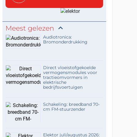
Meest gelezen
Audiotronica:
Bromonderdrukking
Direct vloeistofgekoelde
vermogensmodules voor
tractieomvormers in
elektrische
bedrijfsvoertuigen
Schakeling: breedband 70-
cm FM-stuurzender
Elektor juli/augustus 2026: