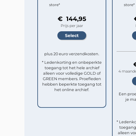
store*
store*
€ 144,95
Prijs per jaar
plus 20 euro verzendkosten.
* Ledenkorting en onbeperkte
toegang tot het hele archief
4 maande
alleen voor volledige GOLD of
GREEN members. Proefleden
hebben beperkte toegang tot
het online archief.
Een pro
je ma
* Ledenko
toegang 
alleen vo