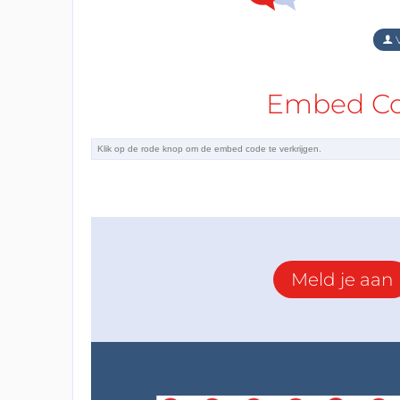
V
Embed Cod
Meld je aan