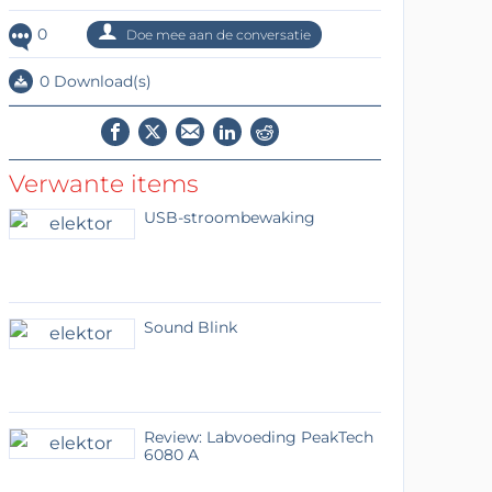
0
Doe mee aan de conversatie
0 Download(s)
Verwante items
USB-stroombewaking
Sound Blink
Review: Labvoeding PeakTech
6080 A