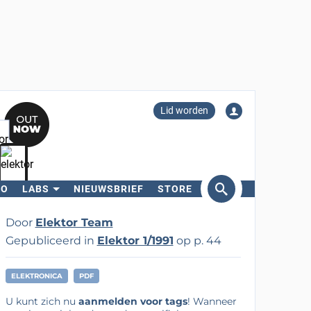
Lid worden
RO
LABS
NIEUWSBRIEF
STORE
eken
Door
Elektor Team
Gepubliceerd in
Elektor 1/1991
op p. 44
ELEKTRONICA
PDF
U kunt zich nu
aanmelden voor tags
! Wanneer