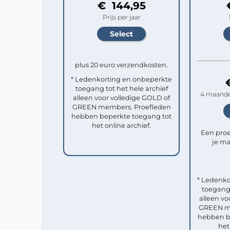
€ 144,95
Prijs per jaar
plus 20 euro verzendkosten.
* Ledenkorting en onbeperkte
toegang tot het hele archief
4 maande
alleen voor volledige GOLD of
GREEN members. Proefleden
hebben beperkte toegang tot
het online archief.
Een pro
je ma
* Ledenko
toegang 
alleen vo
GREEN me
hebben b
het