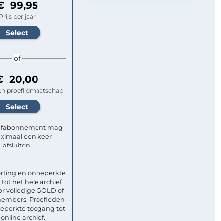
€ 99,95
Prijs per jaar
of
€ 20,00
n proeflidmaatschap
efabonnement mag
ximaal een keer
afsluiten.
rting en onbeperkte
tot het hele archief
or volledige GOLD of
mbers. Proefleden
eperkte toegang tot
 online archief.