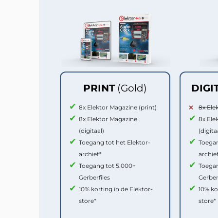
PRINT
(Gold)
DIGI
8x Elektor Magazine (print)
8x Ele
8x Elektor Magazine
8x Ele
(digitaal)
(digita
Toegang tot het Elektor-
Toegan
archief*
archie
Toegang tot 5.000+
Toegan
Gerberfiles
Gerber
10% korting in de Elektor-
10% ko
store*
store*