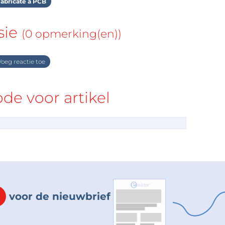
abricate a PCB
sie
(0 opmerking(en))
oeg reactie toe
e voor artikel
voor de nieuwbrief