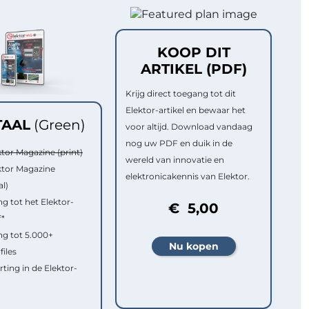
KOOP DIT
ARTIKEL (PDF)
Krijg direct toegang tot dit
Elektor-artikel en bewaar het
TAAL
(Green)
voor altijd. Download vandaag
nog uw PDF en duik in de
ktor Magazine (print)
wereld van innovatie en
ktor Magazine
elektronicakennis van Elektor.
al)
g tot het Elektor-
€ 5,00
f*
g tot 5.000+
files
rting in de Elektor-