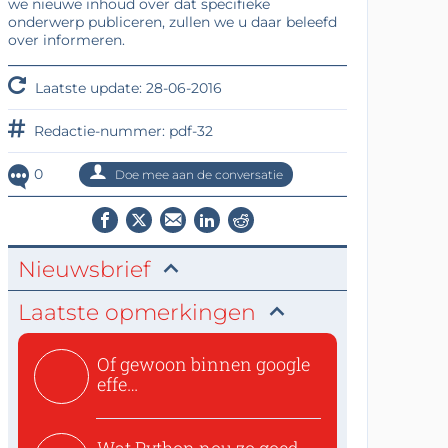
we nieuwe inhoud over dat specifieke
onderwerp publiceren, zullen we u daar beleefd
over informeren.
Laatste update: 28-06-2016
Redactie-nummer: pdf-32
0
Doe mee aan de conversatie
Nieuwsbrief
Laatste opmerkingen
Of gewoon binnen google
effe
zoeken:https://www.ti...