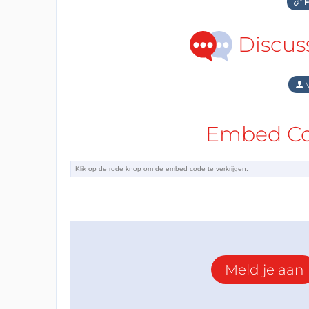
F
Discus
V
Embed Cod
Meld je aan