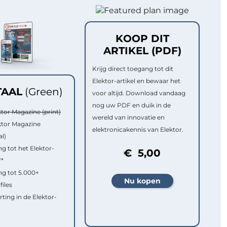
KOOP DIT
ARTIKEL (PDF)
Krijg direct toegang tot dit
Elektor-artikel en bewaar het
TAAL
(Green)
voor altijd. Download vandaag
nog uw PDF en duik in de
ktor Magazine (print)
wereld van innovatie en
ktor Magazine
elektronicakennis van Elektor.
al)
g tot het Elektor-
€ 5,00
f*
g tot 5.000+
files
rting in de Elektor-