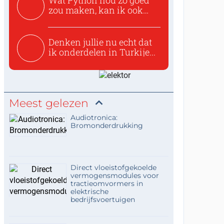
Wat Python nou zo goed
zou maken, kan ik ook
niet...
Denken jullie nu echt dat
ik onderdelen in Turkije...
Meest gelezen
Audiotronica:
Bromonderdrukking
Direct vloeistofgekoelde
vermogensmodules voor
tractieomvormers in
elektrische
bedrijfsvoertuigen