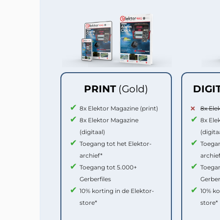
PRINT
(Gold)
DIGI
8x Elektor Magazine (print)
8x Ele
8x Elektor Magazine
8x Ele
(digitaal)
(digita
Toegang tot het Elektor-
Toegan
archief*
archie
Toegang tot 5.000+
Toegan
Gerberfiles
Gerber
10% korting in de Elektor-
10% ko
store*
store*