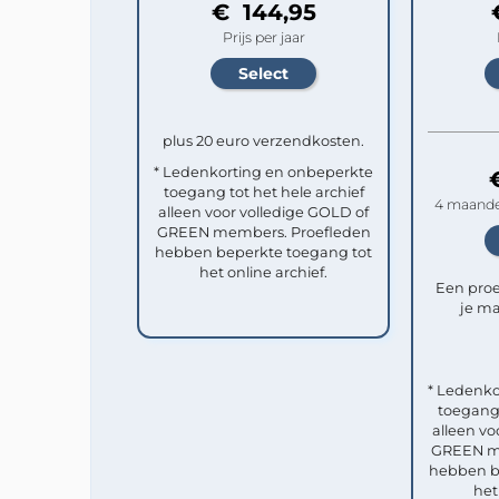
€ 144,95
Prijs per jaar
plus 20 euro verzendkosten.
* Ledenkorting en onbeperkte
toegang tot het hele archief
4 maande
alleen voor volledige GOLD of
GREEN members. Proefleden
hebben beperkte toegang tot
het online archief.
Een pro
je ma
* Ledenko
toegang 
alleen vo
GREEN me
hebben b
het