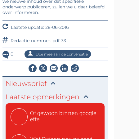
we nieuwe inhoud over dat specifieke
onderwerp publiceren, zullen we u daar beleefd
over informeren.
Laatste update: 28-06-2016
Redactie-nummer: pdf-33
0
Doe mee aan de conversatie
Nieuwsbrief
Laatste opmerkingen
Of gewoon binnen google
effe
zoeken:https://www.ti...