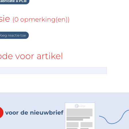
abricate a PCB
sie
(0 opmerking(en))
oeg reactie toe
e voor artikel
voor de nieuwbrief