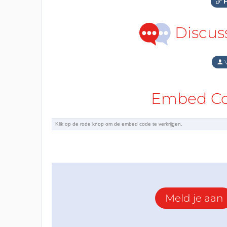
F
Discus
V
Embed Cod
Meld je aan