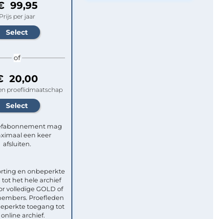
€ 99,95
Prijs per jaar
of
€ 20,00
n proeflidmaatschap
efabonnement mag
ximaal een keer
afsluiten.
rting en onbeperkte
tot het hele archief
or volledige GOLD of
mbers. Proefleden
eperkte toegang tot
 online archief.