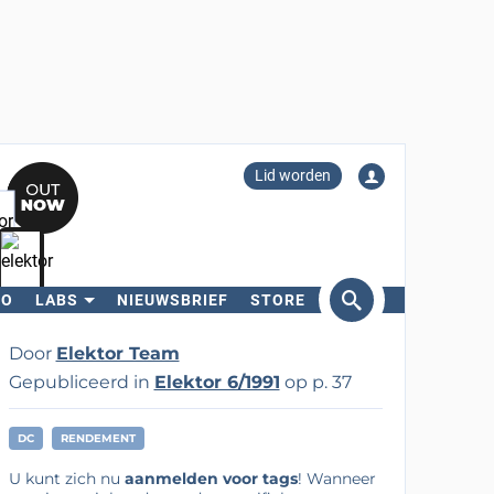
Lid worden
RO
LABS
NIEUWSBRIEF
STORE
eken
Door
Elektor Team
Gepubliceerd in
Elektor 6/1991
op p. 37
DC
RENDEMENT
U kunt zich nu
aanmelden voor tags
! Wanneer