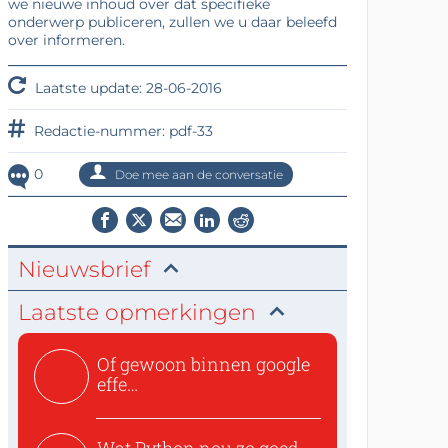
we nieuwe inhoud over dat specifieke
onderwerp publiceren, zullen we u daar beleefd
over informeren.
Laatste update: 28-06-2016
Redactie-nummer: pdf-33
0
Doe mee aan de conversatie
Nieuwsbrief
Laatste opmerkingen
Of gewoon binnen google
effe
zoeken:https://www.ti...