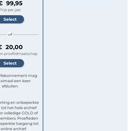
€ 99,95
Prijs per jaar
of
€ 20,00
n proeflidmaatschap
efabonnement mag
ximaal een keer
afsluiten.
rting en onbeperkte
tot het hele archief
or volledige GOLD of
mbers. Proefleden
eperkte toegang tot
 online archief.