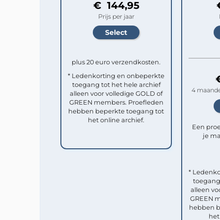
€ 144,95
Prijs per jaar
plus 20 euro verzendkosten.
* Ledenkorting en onbeperkte
toegang tot het hele archief
4 maande
alleen voor volledige GOLD of
GREEN members. Proefleden
hebben beperkte toegang tot
het online archief.
Een pro
je ma
* Ledenko
toegang 
alleen vo
GREEN me
hebben b
het