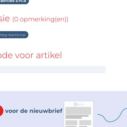
abricate a PCB
sie
(0 opmerking(en))
oeg reactie toe
e voor artikel
voor de nieuwbrief