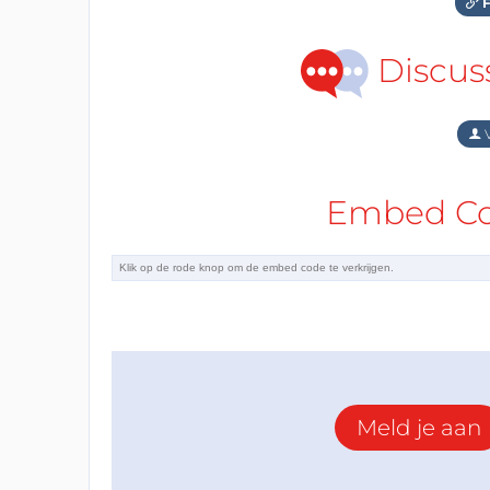
F
Discus
V
Embed Cod
Meld je aan