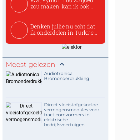
Wat Python nou zo goed
zou maken, kan ik ook
niet...
Denken jullie nu echt dat
ik onderdelen in Turkije...
Meest gelezen
Audiotronica:
Bromonderdrukking
Direct vloeistofgekoelde
vermogensmodules voor
tractieomvormers in
elektrische
bedrijfsvoertuigen