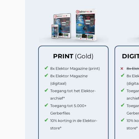
PRINT
(Gold)
DIGI
8x Elektor Magazine (print)
8x Ele
8x Elektor Magazine
8x Ele
(digitaal)
(digita
Toegang tot het Elektor-
Toegan
archief*
archie
Toegang tot 5.000+
Toegan
Gerberfiles
Gerber
10% korting in de Elektor-
10% ko
store*
store*