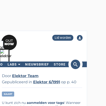
Lid worden
RO
LABS
NIEUWSBRIEF
STORE
eken
Door
Elektor Team
Gepubliceerd in
Elektor 6/1991
op p. 40
KAART
U kunt zich nu
aanmelden voor tags
! Wanneer