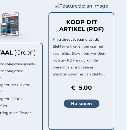
KOOP DIT
ARTIKEL (PDF)
Krijg direct toegang tot dit
Elektor-artikel en bewaar het
TAAL
(Green)
voor altijd. Download vandaag
nog uw PDF en duik in de
ktor Magazine (print)
wereld van innovatie en
ktor Magazine
elektronicakennis van Elektor.
al)
g tot het Elektor-
€ 5,00
f*
g tot 5.000+
files
rting in de Elektor-