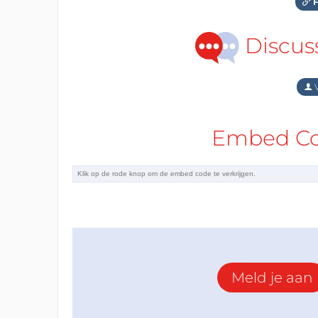
F
Discus
V
Embed Cod
Meld je aan