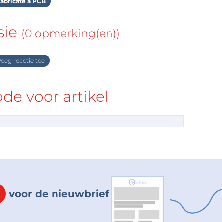
abricate a PCB
sie
(0 opmerking(en))
oeg reactie toe
e voor artikel
voor de nieuwbrief