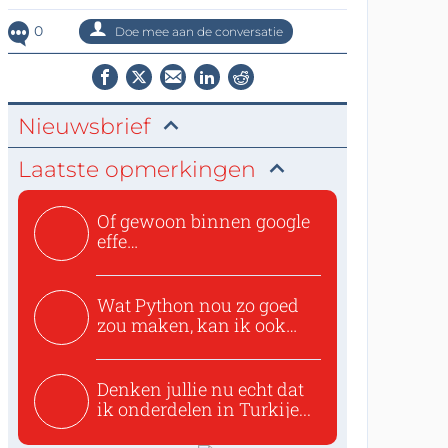
0
Doe mee aan de conversatie
Nieuwsbrief
Laatste opmerkingen
Of gewoon binnen google
effe
zoeken:https://www.ti...
Wat Python nou zo goed
zou maken, kan ik ook
niet...
Denken jullie nu echt dat
ik onderdelen in Turkije...