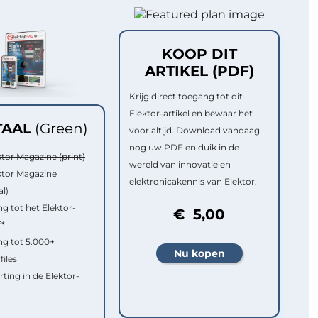
KOOP DIT
ARTIKEL (PDF)
Krijg direct toegang tot dit
Elektor-artikel en bewaar het
TAAL
(Green)
voor altijd. Download vandaag
nog uw PDF en duik in de
ktor Magazine (print)
wereld van innovatie en
ktor Magazine
elektronicakennis van Elektor.
al)
g tot het Elektor-
€ 5,00
f*
g tot 5.000+
files
rting in de Elektor-