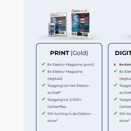
PRINT
(Gold)
DIGI
8x Elektor Magazine (print)
8x Ele
8x Elektor Magazine
8x Ele
(digitaal)
(digita
Toegang tot het Elektor-
Toegan
archief*
archie
Toegang tot 5.000+
Toegan
Gerberfiles
Gerber
10% korting in de Elektor-
10% ko
store*
store*