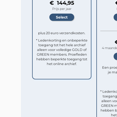
€ 144,95
Prijs per jaar
plus 20 euro verzendkosten.
* Ledenkorting en onbeperkte
toegang tot het hele archief
4 maande
alleen voor volledige GOLD of
GREEN members. Proefleden
hebben beperkte toegang tot
het online archief.
Een pro
je ma
* Ledenko
toegang 
alleen vo
GREEN me
hebben b
het