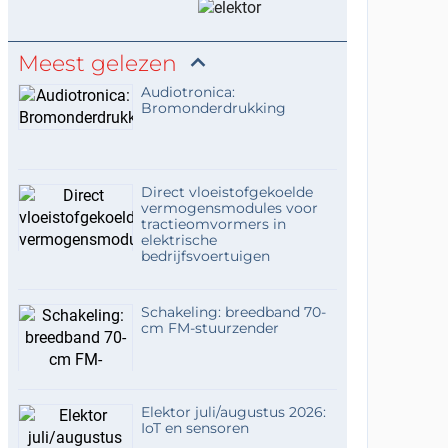
Meest gelezen
Audiotronica:
Bromonderdrukking
Direct vloeistofgekoelde
vermogensmodules voor
tractieomvormers in
elektrische
bedrijfsvoertuigen
Schakeling: breedband 70-
cm FM-stuurzender
Elektor juli/augustus 2026:
IoT en sensoren