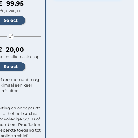
€ 99,95
Prijs per jaar
of
€ 20,00
n proeflidmaatschap
efabonnement mag
ximaal een keer
afsluiten.
rting en onbeperkte
tot het hele archief
or volledige GOLD of
mbers. Proefleden
eperkte toegang tot
 online archief.