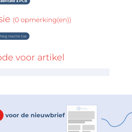
abricate a PCB
sie
(0 opmerking(en))
oeg reactie toe
e voor artikel
voor de nieuwbrief