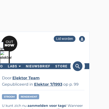
Lid worden
RO
LABS
NIEUWSBRIEF
STORE
eken
Door
Elektor Team
Gepubliceerd in
Elektor 7/1993
op p. 99
STROOM
RENDEMENT
U kunt zich nu
aanmelden voor tags
! Wanneer