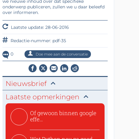
we nieuwe inhoud over dat specifieke
onderwerp publiceren, zullen we u daar beleefd
over informeren.
Laatste update: 28-06-2016
Redactie-nummer: pdf-35
0
Doe mee aan de conversatie
Nieuwsbrief
Laatste opmerkingen
Of gewoon binnen google
effe
zoeken:https://www.ti...