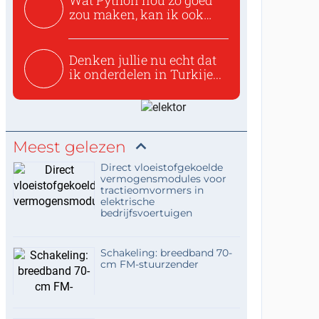
Wat Python nou zo goed
zou maken, kan ik ook
niet...
Denken jullie nu echt dat
ik onderdelen in Turkije...
Meest gelezen
Direct vloeistofgekoelde
vermogensmodules voor
tractieomvormers in
elektrische
bedrijfsvoertuigen
Schakeling: breedband 70-
cm FM-stuurzender