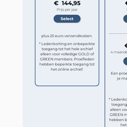
€ 144,95
Prijs per jaar
plus 20 euro verzendkosten.
* Ledenkorting en onbeperkte
toegang tot het hele archief
4 maande
alleen voor volledige GOLD of
GREEN members. Proefleden
hebben beperkte toegang tot
het online archief.
Een pro
je ma
* Ledenko
toegang 
alleen vo
GREEN me
hebben b
het