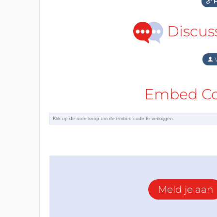
F
Discus
V
Embed Cod
Meld je aan