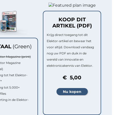
KOOP DIT
ARTIKEL (PDF)
Krijg direct toegang tot dit
Elektor-artikel en bewaar het
TAAL
(Green)
voor altijd. Download vandaag
nog uw PDF en duik in de
ktor Magazine (print)
wereld van innovatie en
ktor Magazine
elektronicakennis van Elektor.
al)
g tot het Elektor-
€ 5,00
f*
g tot 5.000+
files
rting in de Elektor-