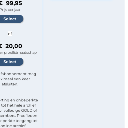
€ 99,95
Prijs per jaar
of
€ 20,00
n proeflidmaatschap
efabonnement mag
ximaal een keer
afsluiten.
rting en onbeperkte
tot het hele archief
or volledige GOLD of
mbers. Proefleden
eperkte toegang tot
 online archief.