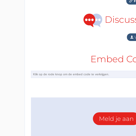
F
Discus
V
Embed Cod
Meld je aan