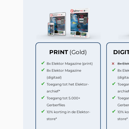
PRINT
(Gold)
DIGI
8x Elektor Magazine (print)
8x Ele
8x Elektor Magazine
8x Ele
(digitaal)
(digita
Toegang tot het Elektor-
Toegan
archief*
archie
Toegang tot 5.000+
Toegan
Gerberfiles
Gerber
10% korting in de Elektor-
10% ko
store*
store*