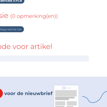
abricate a PCB
sie
(0 opmerking(en))
oeg reactie toe
e voor artikel
voor de nieuwbrief