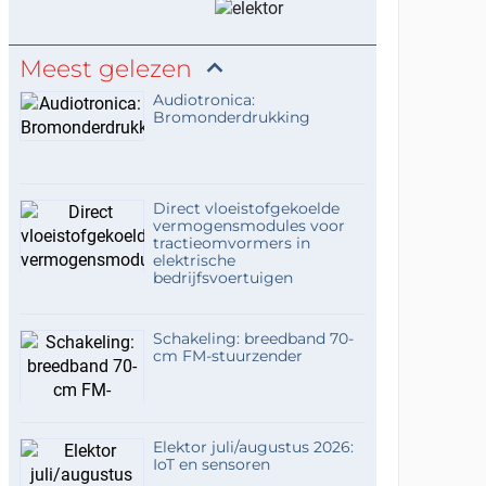
Meest gelezen
Audiotronica:
Bromonderdrukking
Direct vloeistofgekoelde
vermogensmodules voor
tractieomvormers in
elektrische
bedrijfsvoertuigen
Schakeling: breedband 70-
cm FM-stuurzender
Elektor juli/augustus 2026:
IoT en sensoren