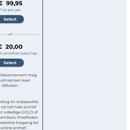
€ 99,95
Prijs per jaar
of
€ 20,00
n proeflidmaatschap
efabonnement mag
ximaal een keer
afsluiten.
rting en onbeperkte
tot het hele archief
or volledige GOLD of
mbers. Proefleden
eperkte toegang tot
 online archief.