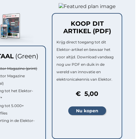
KOOP DIT
ARTIKEL (PDF)
Krijg direct toegang tot dit
Elektor-artikel en bewaar het
TAAL
(Green)
voor altijd. Download vandaag
nog uw PDF en duik in de
ktor Magazine (print)
wereld van innovatie en
ktor Magazine
elektronicakennis van Elektor.
al)
g tot het Elektor-
€ 5,00
f*
g tot 5.000+
files
rting in de Elektor-