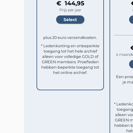
€ 144,95
Prijs per jaar
plus 20 euro verzendkosten.
* Ledenkorting en onbeperkte
toegang tot het hele archief
4 maande
alleen voor volledige GOLD of
GREEN members. Proefleden
hebben beperkte toegang tot
het online archief.
Een pro
je ma
* Ledenko
toegang 
alleen vo
GREEN me
hebben b
het