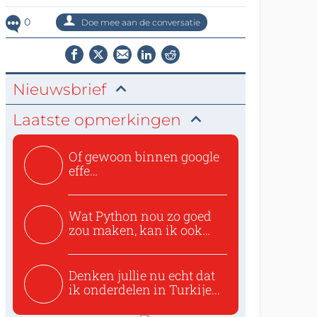
0
Doe mee aan de conversatie
Nieuwsbrief
Laatste opmerkingen
Of gewoon binnen google
effe
zoeken:https://www.ti...
Wat Python nou zo goed
zou maken, kan ik ook
niet...
Denken jullie nu echt dat
ik onderdelen in Turkije...