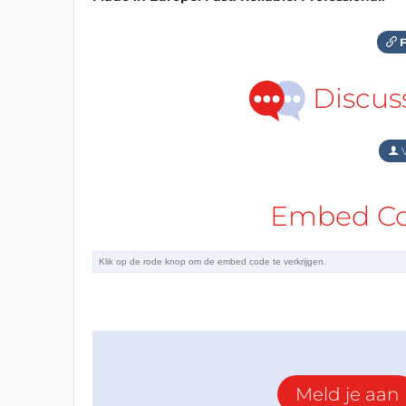
F
Discus
V
Embed Cod
Meld je aan