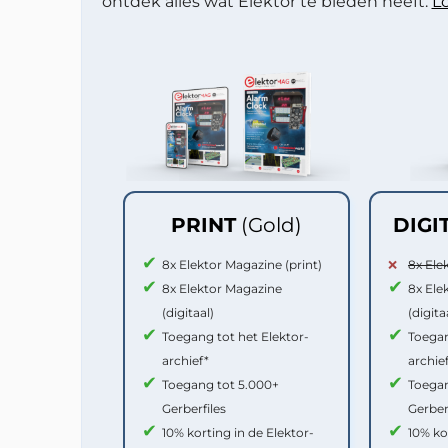
ontdek alles wat Elektor te bieden heeft.
Lo
PRINT
(Gold)
DIGI
8x Elektor Magazine (print)
8x Ele
8x Elektor Magazine
8x Ele
(digitaal)
(digita
Toegang tot het Elektor-
Toegan
archief*
archie
Toegang tot 5.000+
Toegan
Gerberfiles
Gerber
10% korting in de Elektor-
10% ko