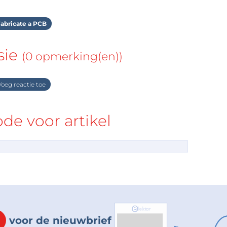
abricate a PCB
sie
(0 opmerking(en))
oeg reactie toe
e voor artikel
voor de nieuwbrief