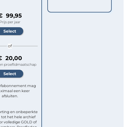
€ 99,95
Prijs per jaar
of
€ 20,00
n proeflidmaatschap
efabonnement mag
ximaal een keer
afsluiten.
rting en onbeperkte
tot het hele archief
or volledige GOLD of