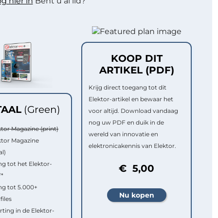
g hier in
Bent u al lid?
KOOP DIT
ARTIKEL (PDF)
Krijg direct toegang tot dit
Elektor-artikel en bewaar het
TAAL
(Green)
voor altijd. Download vandaag
nog uw PDF en duik in de
ktor Magazine (print)
wereld van innovatie en
ktor Magazine
elektronicakennis van Elektor.
al)
g tot het Elektor-
€ 5,00
f*
g tot 5.000+
files
rting in de Elektor-