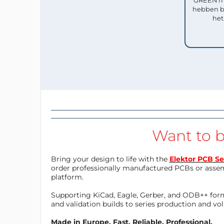
GREEN me
hebben b
het
Want to b
Bring your design to life with the
Elektor PCB Se
order professionally manufactured PCBs or asse
platform.
Supporting KiCad, Eagle, Gerber, and ODB++ forma
and validation builds to series production and v
Made in Europe. Fast. Reliable. Professional.