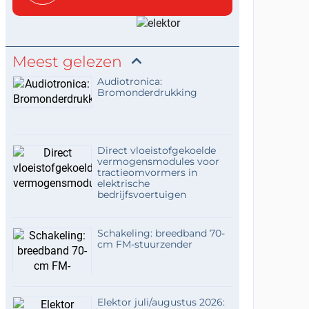
Meest gelezen
Audiotronica:
Bromonderdrukking
Direct vloeistofgekoelde
vermogensmodules voor
tractieomvormers in
elektrische
bedrijfsvoertuigen
Schakeling: breedband 70-
cm FM-stuurzender
Elektor juli/augustus 2026: