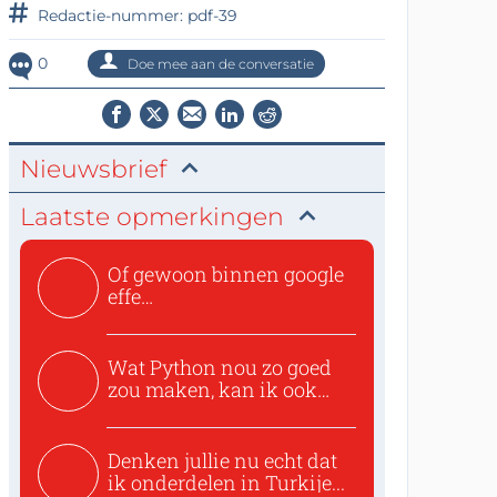
Redactie-nummer: pdf-39
0
Doe mee aan de conversatie
Nieuwsbrief
Laatste opmerkingen
Of gewoon binnen google
effe
zoeken:https://www.ti...
Wat Python nou zo goed
zou maken, kan ik ook
niet...
Denken jullie nu echt dat
ik onderdelen in Turkije...