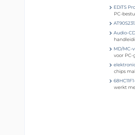
EDiTS Pro,
PC-bestu
AT90S231
Audio-CD
handleidi
MD/MC-vo
voor PC-
elektroni
chips ma
68HC11F1
werkt me