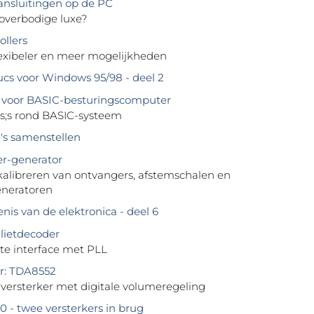
nsluitingen op de PC
 overbodige luxe?
ollers
flexibeler en meer mogelijkheden
rucs voor Windows 95/98 - deel 2
oor BASIC-besturingscomputer
;s rond BASIC-systeem
's samenstellen
r-generator
kalibreren van ontvangers, afstemschalen en
eneratoren
nis van de elektronica - deel 6
lietdecoder
nte interface met PLL
r: TDA8552
-versterker met digitale volumeregeling
0 - twee versterkers in brug