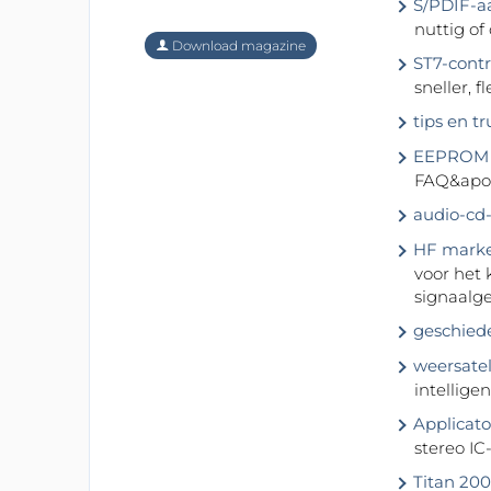
S/PDIF-aa
nuttig of
Download magazine
ST7-contr
sneller, 
tips en t
EEPROM v
FAQ&apos
audio-cd-
HF marke
voor het 
signaalg
geschiede
weersatel
intellige
Applicato
stereo IC
Titan 200