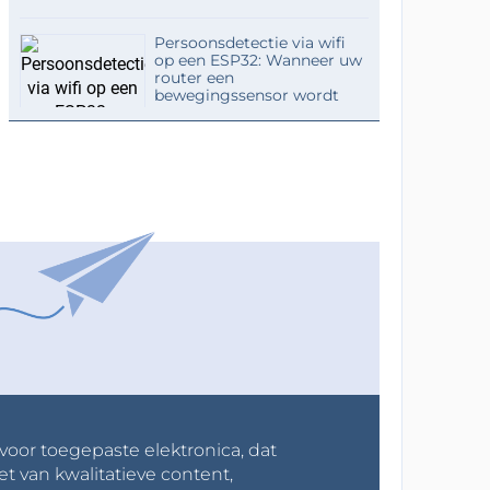
Persoonsdetectie via wifi
op een ESP32: Wanneer uw
router een
bewegingssensor wordt
 voor toegepaste elektronica, dat
et van kwalitatieve content,