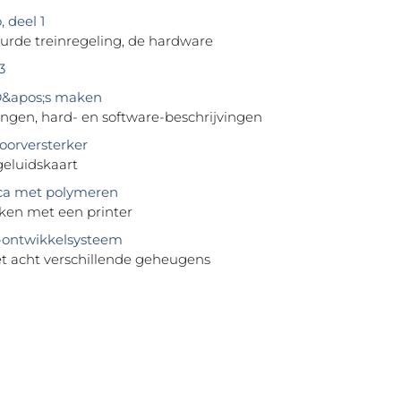
 deel 1
urde treinregeling, de hardware
3
&apos;s maken
ngen, hard- en software-beschrijvingen
orversterker
geluidskaart
ca met polymeren
ken met een printer
-ontwikkelsysteem
t acht verschillende geheugens