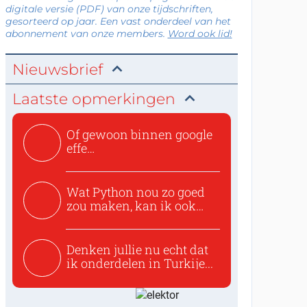
digitale versie (PDF) van onze tijdschriften,
gesorteerd op jaar. Een vast onderdeel van het
abonnement van onze members.
Word ook lid!
Nieuwsbrief
Laatste opmerkingen
Of gewoon binnen google
effe
zoeken:https://www.ti...
Wat Python nou zo goed
zou maken, kan ik ook
niet...
Denken jullie nu echt dat
ik onderdelen in Turkije...