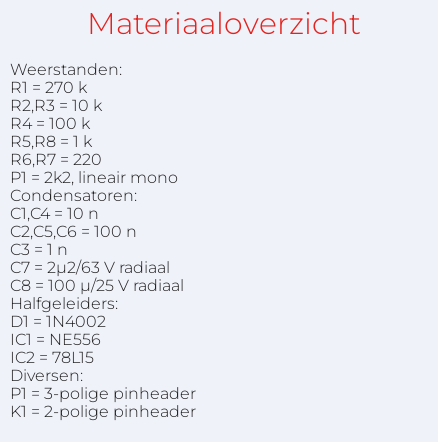
Materiaaloverzicht
Weerstanden:
R1 = 270 k
R2,R3 = 10 k
R4 = 100 k
R5,R8 = 1 k
R6,R7 = 220
P1 = 2k2, lineair mono
Condensatoren:
C1,C4 = 10 n
C2,C5,C6 = 100 n
C3 = 1 n
C7 = 2µ2/63 V radiaal
C8 = 100 µ/25 V radiaal
Halfgeleiders:
D1 = 1N4002
IC1 = NE556
IC2 = 78L15
Diversen:
P1 = 3-polige pinheader
K1 = 2-polige pinheader