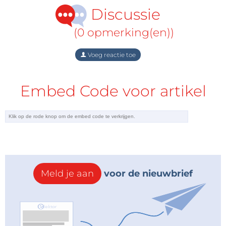
Discussie
(0 opmerking(en))
Voeg reactie toe
Embed Code voor artikel
Meld je aan
voor de nieuwbrief