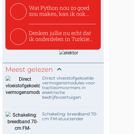
Wat Python nou zo goed
zou maken, kan ik ook
niet...
Denken jullie nu echt dat
ik onderdelen in Turkije...
Meest gelezen
Direct vloeistofgekoelde
vermogensmodules voor
tractieomvormers in
elektrische
bedrijfsvoertuigen
Schakeling: breedband 70-
cm FM-stuurzender