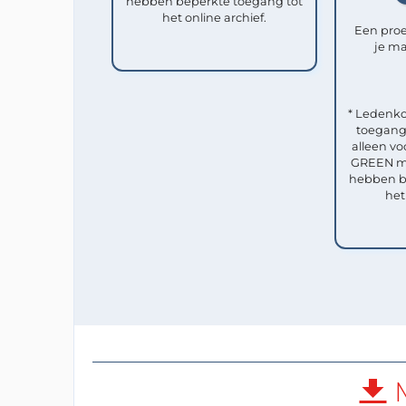
hebben beperkte toegang tot
het online archief.
Een pro
je ma
* Ledenko
toegang 
alleen vo
GREEN me
hebben b
het
M