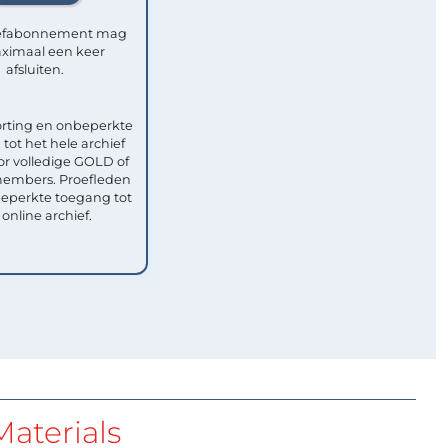
efabonnement mag
ximaal een keer
afsluiten.
rting en onbeperkte
tot het hele archief
or volledige GOLD of
mbers. Proefleden
eperkte toegang tot
 online archief.
aterials