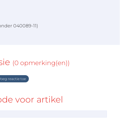
onder 040089-11)
sie
(0 opmerking(en))
oeg reactie toe
e voor artikel