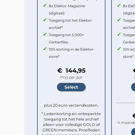
8x Elektor Magazine
8x Ele
(digitaal)
(digita
Toegang tot het Elektor-
Toegan
archief*
archie
Toegang tot 5.000+
Toegan
Gerberfiles
Gerber
10% korting in de Elektor-
10% ko
store*
store*
€ 144,95
Prijs per jaar
plus 20 euro verzendkosten.
* Ledenkorting en onbeperkte
toegang tot het hele archief
4 maande
alleen voor volledige GOLD of
GREEN members. Proefleden