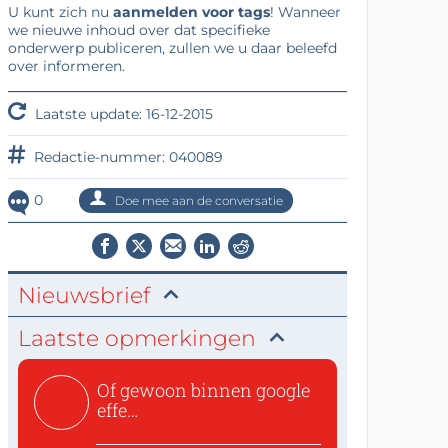
U kunt zich nu
aanmelden voor tags
! Wanneer
we nieuwe inhoud over dat specifieke
onderwerp publiceren, zullen we u daar beleefd
over informeren.
Laatste update: 16-12-2015
Redactie-nummer: 040089
0
Doe mee aan de conversatie
Nieuwsbrief
Laatste opmerkingen
Of gewoon binnen google
effe
zoeken:https://www.ti...