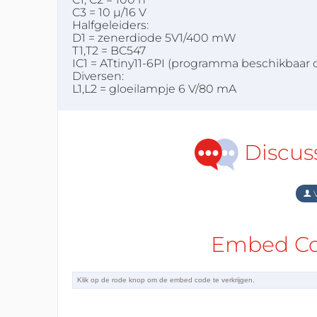
C3 = 10 µ/16 V
Halfgeleiders:
D1 = zenerdiode 5V1/400 mW
T1,T2 = BC547
IC1 = ATtiny11-6PI (programma beschikbaar 
Diversen:
L1,L2 = gloeilampje 6 V/80 mA
Discus
V
Embed Cod