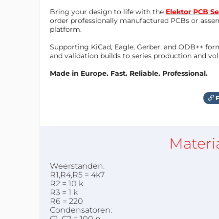
Bring your design to life with the
Elektor PCB Se
order professionally manufactured PCBs or asse
platform.
Supporting KiCad, Eagle, Gerber, and ODB++ forma
and validation builds to series production and v
Made in Europe. Fast. Reliable. Professional.
F
Materi
Weerstanden:
R1,R4,R5 = 4k7
R2 = 10 k
R3 = 1 k
R6 = 220
Condensatoren:
C1, C2 = 100 n