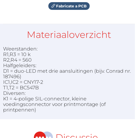
Fabricate a PCB
Materiaaloverzicht
Weerstanden:
R1,R3 = 10 k
R2,R4 = 560
Halfgeleiders:
D1 = duo-LED met drie aansluitingen (bijv. Conrad nr.
187496)
IC1,IC2 = CNY17-2
T1,T2 = BC547B
Diversen:
K1 = 4-polige SIL-connector, kleine
voedingsconnector voor printmontage (of
printpennen)
Discussie