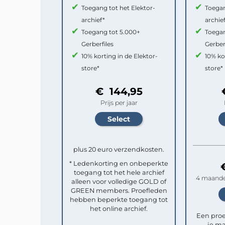
Toegang tot het Elektor-
Toegan
archief*
archie
Toegang tot 5.000+
Toegan
Gerberfiles
Gerber
10% korting in de Elektor-
10% ko
store*
store*
€ 144,95
Prijs per jaar
plus 20 euro verzendkosten.
* Ledenkorting en onbeperkte
toegang tot het hele archief
4 maande
alleen voor volledige GOLD of
GREEN members. Proefleden
hebben beperkte toegang tot
het online archief.
Een pro
je ma