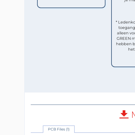
* Ledenko
toegang 
alleen vo
GREEN me
hebben b
het
M
PCB Files (1)