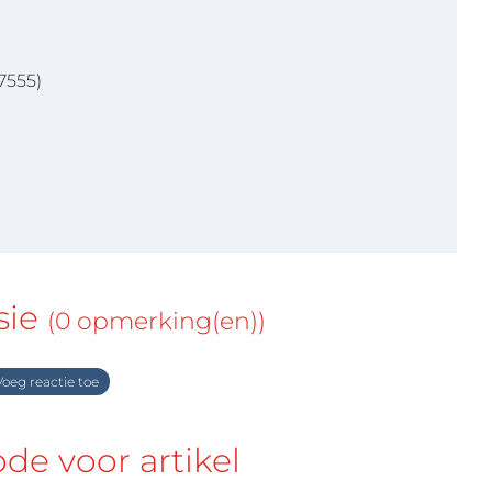
7555)
sie
(0 opmerking(en))
oeg reactie toe
e voor artikel