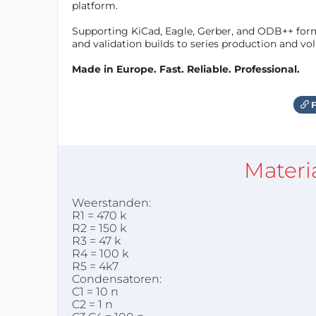
platform.
Supporting KiCad, Eagle, Gerber, and ODB++ forma
and validation builds to series production and v
Made in Europe. Fast. Reliable. Professional.
F
Materi
Weerstanden:
R1 = 470 k
R2 = 150 k
R3 = 47 k
R4 = 100 k
R5 = 4k7
Condensatoren:
C1 = 10 n
C2 = 1 n