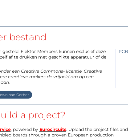
er bestand
aar gesteld. Elektor Members kunnen exclusief deze
PCB
elf af te drukken met geschikte apparatuur óf de
 onder een Creative Commons- licentie. Creative
re creatieve makers de vrijheid om op een
gaan.
ownload Gerber
uild a project?
rvice
, powered by
Eurocircuits
. Upload the project files and
mbled boards through a proven European production