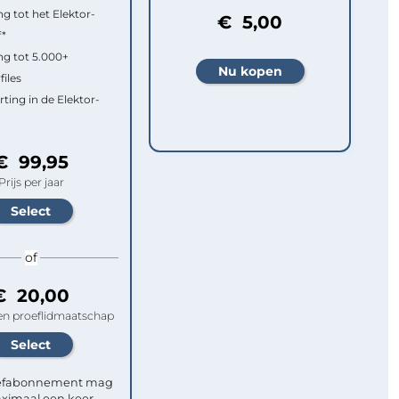
g tot het Elektor-
€ 5,00
f*
g tot 5.000+
files
rting in de Elektor-
€ 99,95
Prijs per jaar
of
€ 20,00
n proeflidmaatschap
efabonnement mag
ximaal een keer