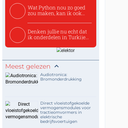
Wat Python nou zo goed
zou maken, kan ik ook
niet...
Denken jullie nu echt dat
ik onderdelen in Turkije...
Meest gelezen
Audiotronica:
Bromonderdrukking
Direct vloeistofgekoelde
vermogensmodules voor
tractieomvormers in
elektrische
bedrijfsvoertuigen