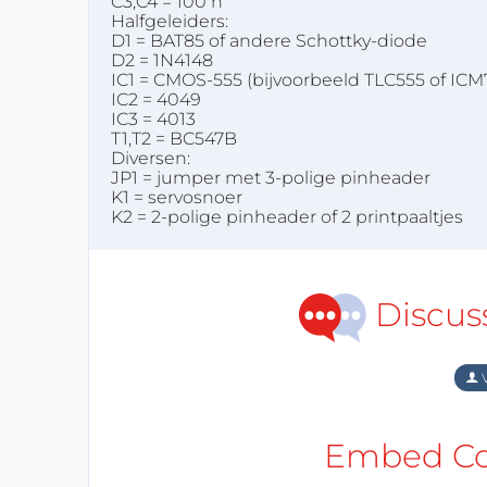
C3,C4 = 100 n
Halfgeleiders:
D1 = BAT85 of andere Schottky-diode
D2 = 1N4148
IC1 = CMOS-555 (bijvoorbeeld TLC555 of ICM
IC2 = 4049
IC3 = 4013
T1,T2 = BC547B
Diversen:
JP1 = jumper met 3-polige pinheader
K1 = servosnoer
K2 = 2-polige pinheader of 2 printpaaltjes
Discus
V
Embed Cod