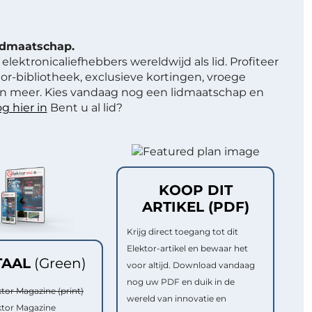
lidmaatschap.
elektronicaliefhebbers wereldwijd als lid. Profiteer
or-bibliotheek, exclusieve kortingen, vroege
 meer. Kies vandaag nog een lidmaatschap en
g hier in
Bent u al lid?
KOOP DIT
ARTIKEL (PDF)
Krijg direct toegang tot dit
Elektor-artikel en bewaar het
TAAL
(Green)
voor altijd. Download vandaag
nog uw PDF en duik in de
ktor Magazine (print)
wereld van innovatie en
ktor Magazine