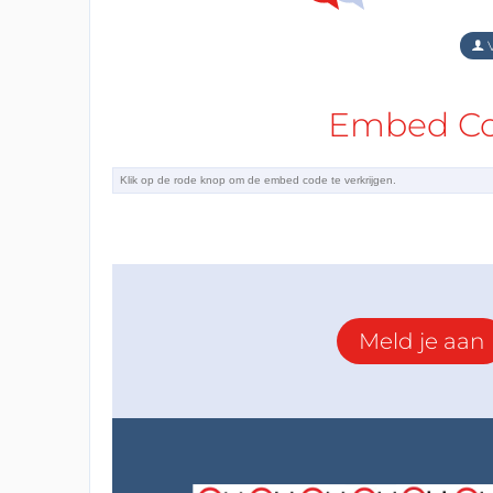
V
Embed Cod
Meld je aan