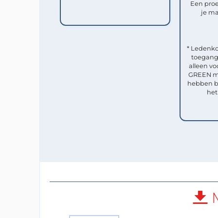
Een pro
je ma
* Ledenko
toegang 
alleen vo
GREEN me
hebben b
het
M