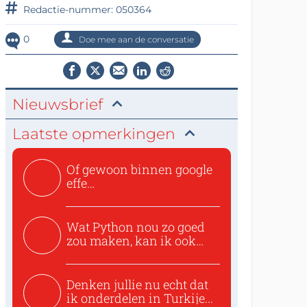
Redactie-nummer: 050364
0
Doe mee aan de conversatie
Nieuwsbrief
Laatste opmerkingen
Of gewoon binnen google
effe
zoeken:https://www.ti...
Wat Python nou zo goed
zou maken, kan ik ook
niet...
Denken jullie nu echt dat
ik onderdelen in Turkije...