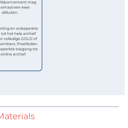
efabonnement mag
ximaal een keer
afsluiten.
rting en onbeperkte
tot het hele archief
or volledige GOLD of
mbers. Proefleden
eperkte toegang tot
 online archief.
aterials