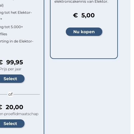
elektronicakennis van Elektor.
al)
g tot het Elektor-
€ 5,00
f*
g tot 5.000+
files
rting in de Elektor-
€ 99,95
Prijs per jaar
of
€ 20,00
n proeflidmaatschap