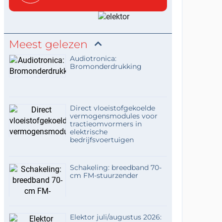
Meest gelezen
Audiotronica:
Bromonderdrukking
Direct vloeistofgekoelde
vermogensmodules voor
tractieomvormers in
elektrische
bedrijfsvoertuigen
Schakeling: breedband 70-
cm FM-stuurzender
Elektor juli/augustus 2026: