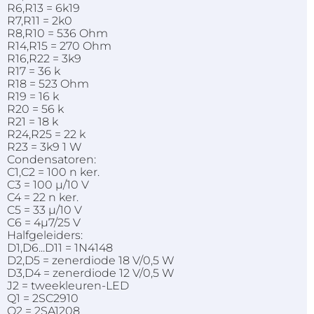
R6,R13 = 6k19
R7,R11 = 2k0
R8,R10 = 536 Ohm
R14,R15 = 270 Ohm
R16,R22 = 3k9
R17 = 36 k
R18 = 523 Ohm
R19 = 16 k
R20 = 56 k
R21 = 18 k
R24,R25 = 22 k
R23 = 3k9 1 W
Condensatoren:
C1,C2 = 100 n ker.
C3 = 100 µ/10 V
C4 = 22 n ker.
C5 = 33 µ/10 V
C6 = 4µ7/25 V
Halfgeleiders:
D1,D6...D11 = 1N4148
D2,D5 = zenerdiode 18 V/0,5 W
D3,D4 = zenerdiode 12 V/0,5 W
J2 = tweekleuren-LED
Q1 = 2SC2910
Q2 = 2SA1208