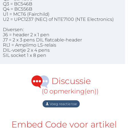
Q3 = BC546B
Q4 = BC556B
U1 = MCT6 (Fairchild)
U2 = UPC1237 (NEC) of NTE7100 (NTE Electronics)
Diversen:
J6 = header 2 x 1 pen
J7 = 2 x 3 pens DIL flatcable-header
RL1 = Amplimo LS-relais
DIL-voetje 2 x 4 pens
SIL socket 1 x 8 pen
Discussie
(0 opmerking(en))
Voeg reactie toe
Embed Code voor artikel