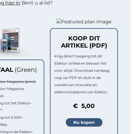
g hier in
Bent u al lid?
KOOP DIT
ARTIKEL (PDF)
Krijg direct toegang tot dit
Elektor-artikel en bewaar het
TAAL
(Green)
voor altijd. Download vandaag
nog uw PDF en duik in de
ktor Magazine (print)
wereld van innovatie en
ktor Magazine
elektronicakennis van Elektor.
al)
g tot het Elektor-
€ 5,00
f*
g tot 5.000+
files
rting in de Elektor-