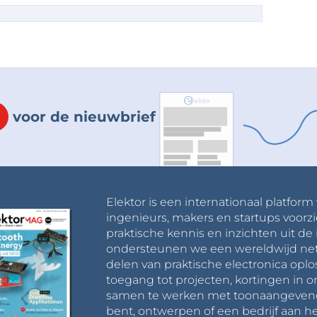
voor de nieuwbrief
Elektor is een internationaal platform
ingenieurs, makers en startups voorzi
praktische kennis en inzichten uit de 
ondersteunen we een wereldwijd net
delen van praktische electronica oplo
toegang tot projecten, kortingen in 
samen te werken met toonaangevende 
bent, ontwerpen of een bedrijf aan he