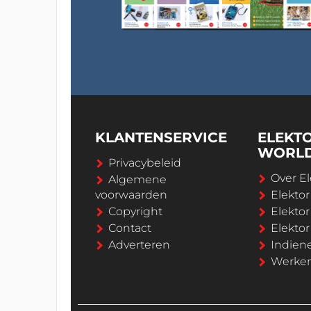
KLANTENSERVICE
ELEKT
WORL
Privacybeleid
Over El
Algemene
voorwaarden
Elekto
Copyright
Elektor
Contact
Elekto
Adverteren
Indien
Werken 