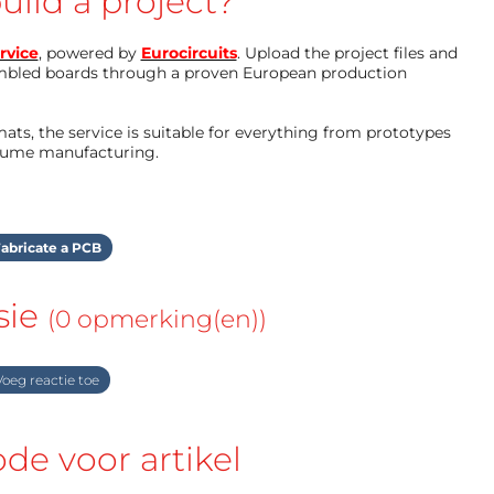
uild a project?
rvice
, powered by
Eurocircuits
. Upload the project files and
mbled boards through a proven European production
ts, the service is suitable for everything from prototypes
olume manufacturing.
abricate a PCB
sie
(0 opmerking(en))
oeg reactie toe
e voor artikel