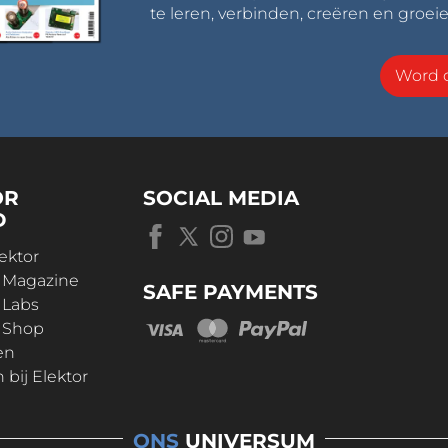
te leren, verbinden, creëren en groeie
Word o
OR
SOCIAL MEDIA
D
ektor
r Magazine
SAFE PAYMENTS
 Labs
r Shop
en
bij Elektor
ONS
UNIVERSUM