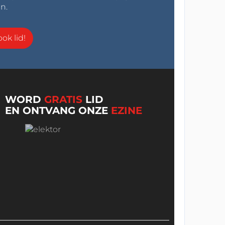
n.
ok lid!
WORD
GRATIS
LID
EN ONTVANG ONZE
EZINE