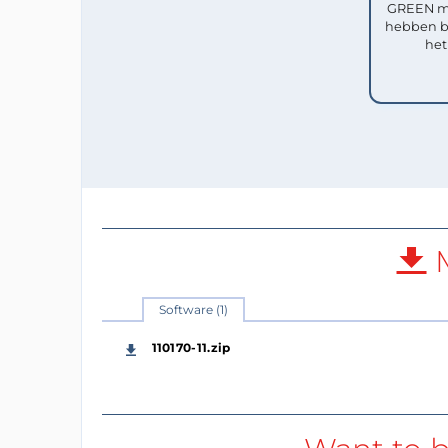
GREEN me
hebben b
het
M
Software (1)
110170-11.zip