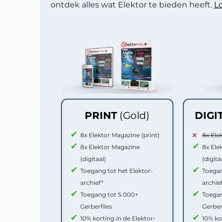
ontdek alles wat Elektor te bieden heeft.
Lo
PRINT
(Gold)
DIGI
8x Elektor Magazine (print)
8x Ele
8x Elektor Magazine
8x Ele
(digitaal)
(digita
Toegang tot het Elektor-
Toegan
archief*
archie
Toegang tot 5.000+
Toegan
Gerberfiles
Gerber
10% korting in de Elektor-
10% ko