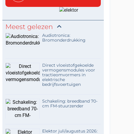
Meest gelezen
Audiotronica:
Bromonderdrukking
Direct vloeistofgekoelde
vermogensmodules voor
tractieomvormers in
elektrische
bedrijfsvoertuigen
Schakeling: breedband 70-
cm FM-stuurzender
Elektor juli/augustus 2026: