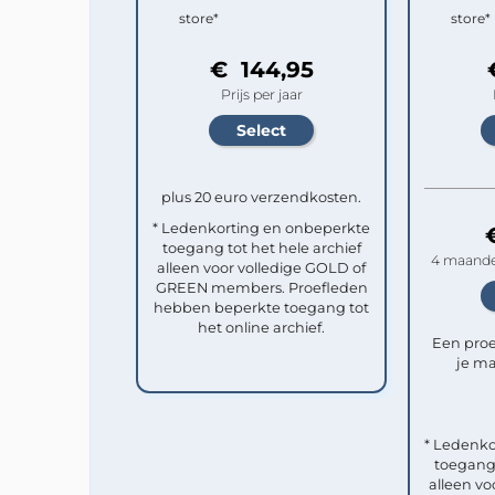
store*
store*
€ 144,95
Prijs per jaar
plus 20 euro verzendkosten.
* Ledenkorting en onbeperkte
toegang tot het hele archief
4 maande
alleen voor volledige GOLD of
GREEN members. Proefleden
hebben beperkte toegang tot
het online archief.
Een pro
je ma
* Ledenko
toegang 
alleen vo