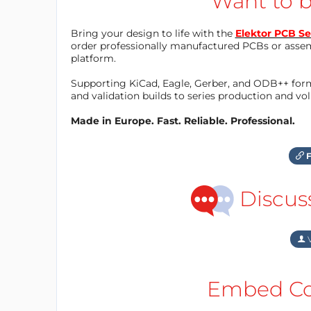
Want to b
Bring your design to life with the
Elektor PCB Se
order professionally manufactured PCBs or asse
platform.
Supporting KiCad, Eagle, Gerber, and ODB++ forma
and validation builds to series production and v
Made in Europe. Fast. Reliable. Professional.
F
Discus
V
Embed Cod