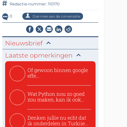
Redactie-nummer: 110170
0
Doe mee aan de conversatie
Nieuwsbrief
Laatste opmerkingen
Of gewoon binnen google
effe
zoeken:https://www.ti...
Wat Python nou zo goed
zou maken, kan ik ook
niet...
Denken jullie nu echt dat
ik onderdelen in Turkije...