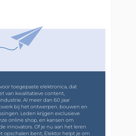
 voor toegepaste elektronica, dat
et van kwalitatieve content,
industrie. Al meer dan 60 jaar
werk bij het ontwerpen, bouwen en
ssingen. Leden krijgen exclusieve
onze online shop, en kansen om
innovators. Of je nu aan het leren
t opschalen bent, Elektor helpt je om