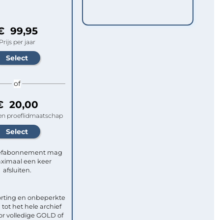
€ 99,95
Prijs per jaar
of
€ 20,00
n proeflidmaatschap
efabonnement mag
ximaal een keer
afsluiten.
rting en onbeperkte
tot het hele archief
or volledige GOLD of