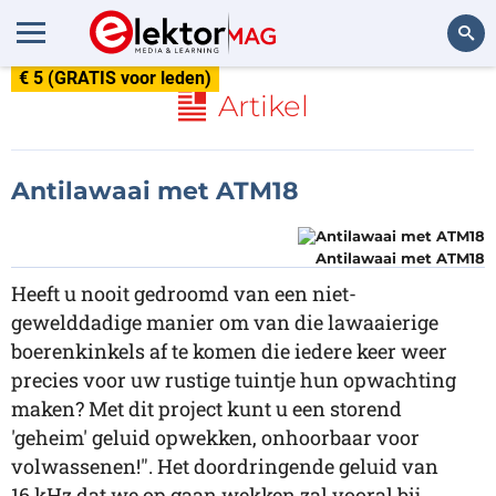
€ 5 (GRATIS voor leden)
Zoeken
Artikel
Antilawaai met ATM18
Antilawaai met ATM18
Heeft u nooit gedroomd van een niet-
gewelddadige manier om van die lawaaierige
boerenkinkels af te komen die iedere keer weer
precies voor uw rustige tuintje hun opwachting
maken? Met dit project kunt u een storend
'geheim' geluid opwekken, onhoorbaar voor
volwassenen!". Het doordringende geluid van
16 kHz dat we op gaan wekken zal vooral bij