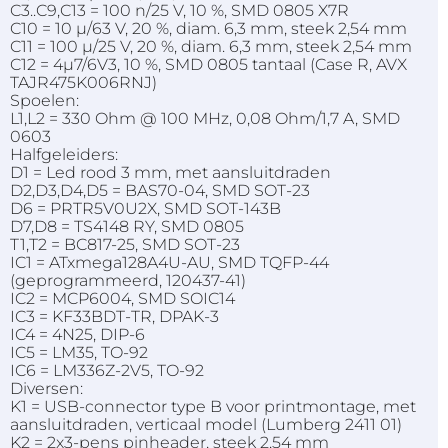
C3..C9,C13 = 100 n/25 V, 10 %, SMD 0805 X7R
C10 = 10 µ/63 V, 20 %, diam. 6,3 mm, steek 2,54 mm
C11 = 100 µ/25 V, 20 %, diam. 6,3 mm, steek 2,54 mm
C12 = 4µ7/6V3, 10 %, SMD 0805 tantaal (Case R, AVX
TAJR475K006RNJ)
Spoelen:
L1,L2 = 330 Ohm @ 100 MHz, 0,08 Ohm/1,7 A, SMD
0603
Halfgeleiders:
D1 = Led rood 3 mm, met aansluitdraden
D2,D3,D4,D5 = BAS70-04, SMD SOT-23
D6 = PRTR5V0U2X, SMD SOT-143B
D7,D8 = TS4148 RY, SMD 0805
T1,T2 = BC817-25, SMD SOT-23
IC1 = ATxmega128A4U-AU, SMD TQFP-44
(geprogrammeerd, 120437-41)
IC2 = MCP6004, SMD SOIC14
IC3 = KF33BDT-TR, DPAK-3
IC4 = 4N25, DIP-6
IC5 = LM35, TO-92
IC6 = LM336Z-2V5, TO-92
Diversen:
K1 = USB-connector type B voor printmontage, met
aansluitdraden, verticaal model (Lumberg 2411 01)
K2 = 2x3-pens pinheader, steek 2,54 mm