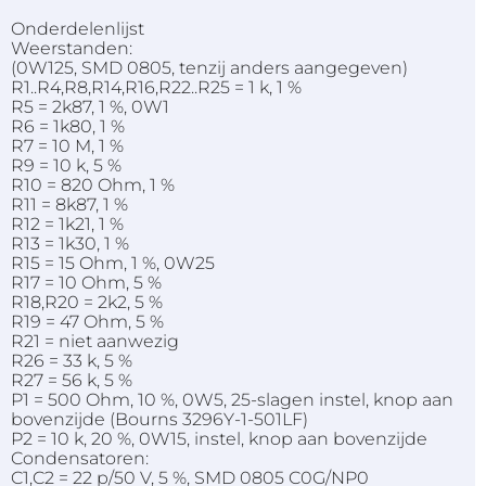
Onderdelenlijst
Weerstanden:
(0W125, SMD 0805, tenzij anders aangegeven)
R1..R4,R8,R14,R16,R22..R25 = 1 k, 1 %
R5 = 2k87, 1 %, 0W1
R6 = 1k80, 1 %
R7 = 10 M, 1 %
R9 = 10 k, 5 %
R10 = 820 Ohm, 1 %
R11 = 8k87, 1 %
R12 = 1k21, 1 %
R13 = 1k30, 1 %
R15 = 15 Ohm, 1 %, 0W25
R17 = 10 Ohm, 5 %
R18,R20 = 2k2, 5 %
R19 = 47 Ohm, 5 %
R21 = niet aanwezig
R26 = 33 k, 5 %
R27 = 56 k, 5 %
P1 = 500 Ohm, 10 %, 0W5, 25-slagen instel, knop aan
bovenzijde (Bourns 3296Y-1-501LF)
P2 = 10 k, 20 %, 0W15, instel, knop aan bovenzijde
Condensatoren:
C1,C2 = 22 p/50 V, 5 %, SMD 0805 C0G/NP0