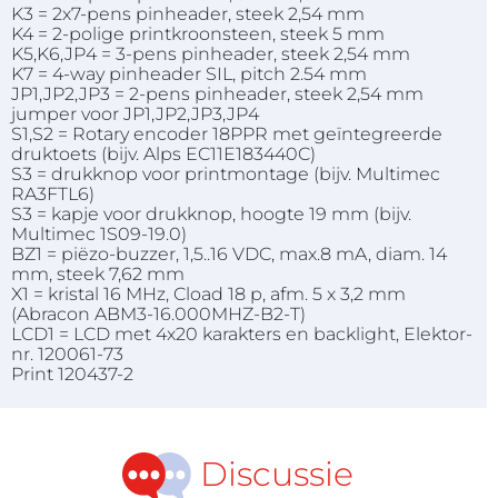
K3 = 2x7-pens pinheader, steek 2,54 mm
K4 = 2-polige printkroonsteen, steek 5 mm
K5,K6,JP4 = 3-pens pinheader, steek 2,54 mm
K7 = 4-way pinheader SIL, pitch 2.54 mm
JP1,JP2,JP3 = 2-pens pinheader, steek 2,54 mm
jumper voor JP1,JP2,JP3,JP4
S1,S2 = Rotary encoder 18PPR met geïntegreerde
druktoets (bijv. Alps EC11E183440C)
S3 = drukknop voor printmontage (bijv. Multimec
RA3FTL6)
S3 = kapje voor drukknop, hoogte 19 mm (bijv.
Multimec 1S09-19.0)
BZ1 = piëzo-buzzer, 1,5..16 VDC, max.8 mA, diam. 14
mm, steek 7,62 mm
X1 = kristal 16 MHz, Cload 18 p, afm. 5 x 3,2 mm
(Abracon ABM3-16.000MHZ-B2-T)
LCD1 = LCD met 4x20 karakters en backlight, Elektor-
nr. 120061-73
Print 120437-2
Discussie