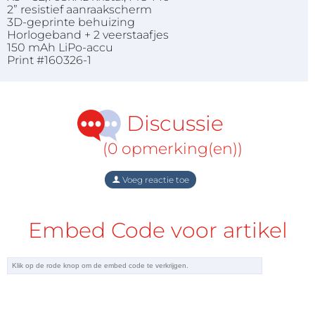
2” resistief aanraakscherm
3D-geprinte behuizing
Horlogeband + 2 veerstaafjes
150 mAh LiPo-accu
Print #160326-1
Discussie
(0 opmerking(en))
Voeg reactie toe
Embed Code voor artikel