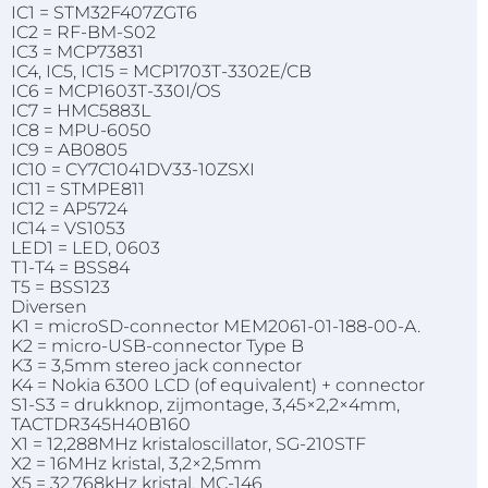
IC1 = STM32F407ZGT6
IC2 = RF-BM-S02
IC3 = MCP73831
IC4, IC5, IC15 = MCP1703T-3302E/CB
IC6 = MCP1603T-330I/OS
IC7 = HMC5883L
IC8 = MPU-6050
IC9 = AB0805
IC10 = CY7C1041DV33-10ZSXI
IC11 = STMPE811
IC12 = AP5724
IC14 = VS1053
LED1 = LED, 0603
T1-T4 = BSS84
T5 = BSS123
Diversen
K1 = microSD-connector MEM2061-01-188-00-A.
K2 = micro-USB-connector Type B
K3 = 3,5mm stereo jack connector
K4 = Nokia 6300 LCD (of equivalent) + connector
S1-S3 = drukknop, zijmontage, 3,45×2,2×4mm,
TACTDR345H40B160
X1 = 12,288MHz kristaloscillator, SG-210STF
X2 = 16MHz kristal, 3,2×2,5mm
X5 = 32,768kHz kristal, MC-146