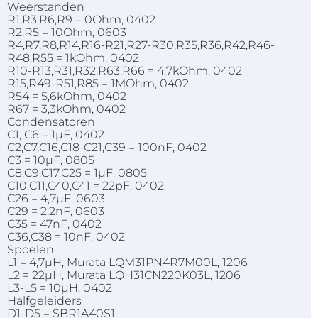
Weerstanden
R1,R3,R6,R9 = 0Ohm, 0402
R2,R5 = 10Ohm, 0603
R4,R7,R8,R14,R16-R21,R27-R30,R35,R36,R42,R46-
R48,R55 = 1kOhm, 0402
R10-R13,R31,R32,R63,R66 = 4,7kOhm, 0402
R15,R49-R51,R85 = 1MOhm, 0402
R54 = 5,6kOhm, 0402
R67 = 3,3kOhm, 0402
Condensatoren
C1, C6 = 1µF, 0402
C2,C7,C16,C18-C21,C39 = 100nF, 0402
C3 = 10µF, 0805
C8,C9,C17,C25 = 1µF, 0805
C10,C11,C40,C41 = 22pF, 0402
C26 = 4,7µF, 0603
C29 = 2,2nF, 0603
C35 = 47nF, 0402
C36,C38 = 10nF, 0402
Spoelen
L1 = 4,7µH, Murata LQM31PN4R7M00L, 1206
L2 = 22µH, Murata LQH31CN220K03L, 1206
L3-L5 = 10µH, 0402
Halfgeleiders
D1-D5 = SBR1A40S1