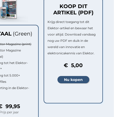
KOOP DIT
ARTIKEL (PDF)
Krijg direct toegang tot dit
Elektor-artikel en bewaar het
TAAL
(Green)
voor altijd. Download vandaag
nog uw PDF en duik in de
ktor Magazine (print)
wereld van innovatie en
ktor Magazine
elektronicakennis van Elektor.
al)
g tot het Elektor-
€ 5,00
f*
g tot 5.000+
files
rting in de Elektor-
€ 99,95
Prijs per jaar