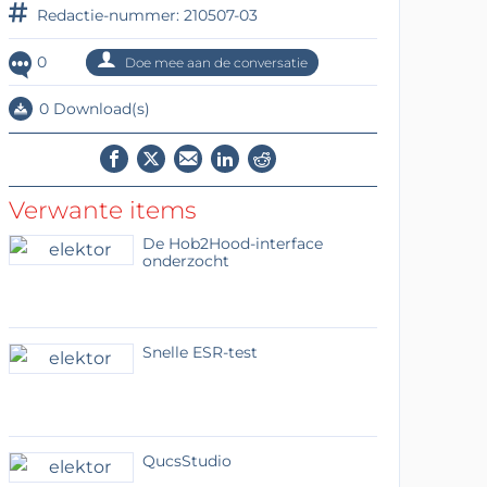
Redactie-nummer: 210507-03
0
Doe mee aan de conversatie
0 Download(s)
Verwante items
De Hob2Hood-interface
onderzocht
Snelle ESR-test
QucsStudio