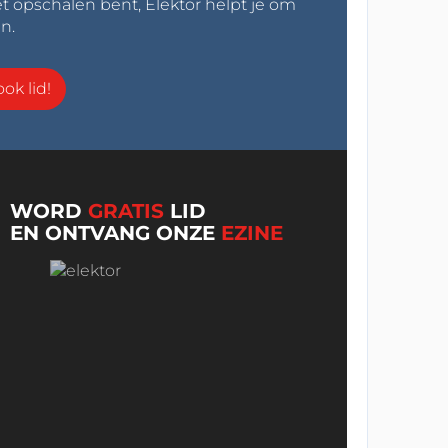
t opschalen bent, Elektor helpt je om
n.
ok lid!
WORD
GRATIS
LID
EN ONTVANG ONZE
EZINE