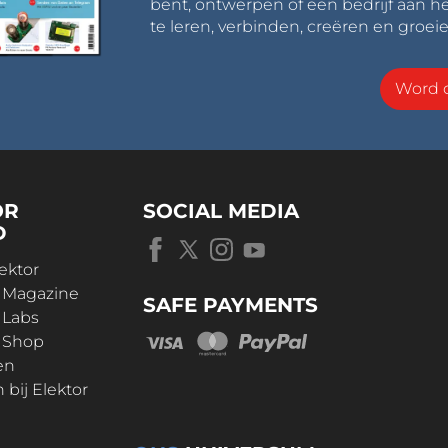
bent, ontwerpen of een bedrijf aan he
te leren, verbinden, creëren en groeie
Word o
OR
SOCIAL MEDIA
D
ektor
r Magazine
SAFE PAYMENTS
 Labs
r Shop
en
bij Elektor