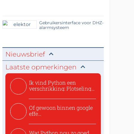
Gebruikersinterface voor DHZ-
alarmsysteem
Nieuwsbrief
Laatste opmerkingen
Ik vind Python een
verschrikking: Plotseling
zijn...
Of gewoon binnen google
effe
zoeken:https://www.ti...
Wat Python nou zo goed