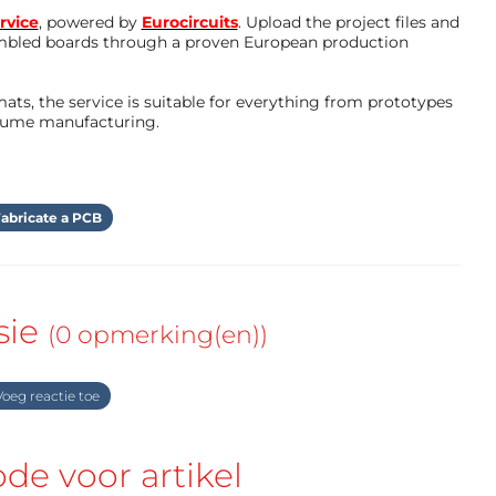
rvice
, powered by
Eurocircuits
. Upload the project files and
mbled boards through a proven European production
ts, the service is suitable for everything from prototypes
olume manufacturing.
abricate a PCB
sie
(0 opmerking(en))
oeg reactie toe
e voor artikel