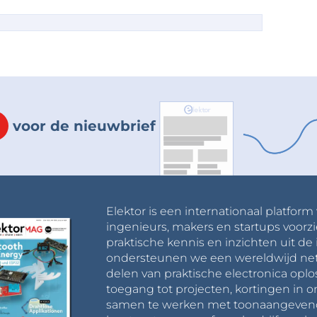
voor de nieuwbrief
Elektor is een internationaal platform
ingenieurs, makers en startups voorzi
praktische kennis en inzichten uit de 
ondersteunen we een wereldwijd net
delen van praktische electronica oplo
toegang tot projecten, kortingen in 
samen te werken met toonaangevende 