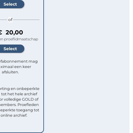
of
€ 20,00
n proeflidmaatschap
efabonnement mag
ximaal een keer
afsluiten.
rting en onbeperkte
tot het hele archief
or volledige GOLD of
mbers. Proefleden
eperkte toegang tot
 online archief.