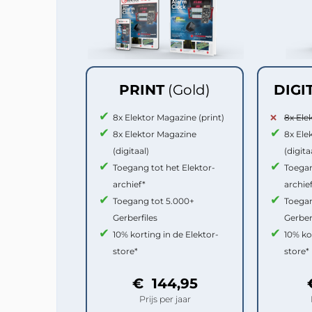
PRINT
(Gold)
DIGI
8x Elektor Magazine (print)
8x Ele
8x Elektor Magazine
8x Ele
(digitaal)
(digita
Toegang tot het Elektor-
Toegan
archief*
archie
Toegang tot 5.000+
Toegan
Gerberfiles
Gerber
10% korting in de Elektor-
10% ko
store*
store*
€ 144,95
Prijs per jaar