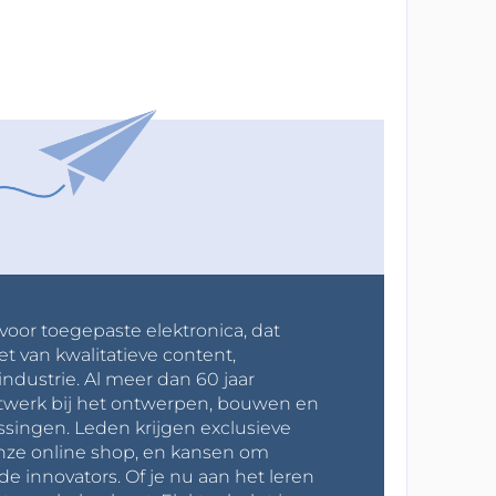
 voor toegepaste elektronica, dat
et van kwalitatieve content,
industrie. Al meer dan 60 jaar
werk bij het ontwerpen, bouwen en
ssingen. Leden krijgen exclusieve
onze online shop, en kansen om
innovators. Of je nu aan het leren