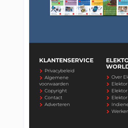
KLANTENSERVICE
ELEKT
WORL
Privacybeleid
Over El
Algemene
voorwaarden
Elekto
Copyright
Elektor
Contact
Elekto
Adverteren
Indien
Werken 