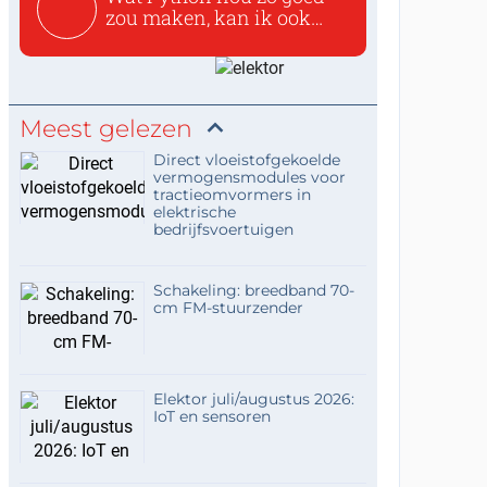
zou maken, kan ik ook
niet...
Meest gelezen
Direct vloeistofgekoelde
vermogensmodules voor
tractieomvormers in
elektrische
bedrijfsvoertuigen
Schakeling: breedband 70-
cm FM-stuurzender
Elektor juli/augustus 2026:
IoT en sensoren