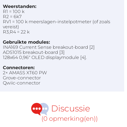
Weerstanden:
R1 = 100 k
R2 = 6k7
RV1 = 100 k meerslagen-instelpotmeter (of zoals
vereist)
R3,R4 = 22 k
Gebruikte modules:
INA169 Current Sense breakout-board [2]
ADS1015 breakout-board [3]
128x64 0,96" OLED displaymodule [4].
Connectoren:
2× AMASS XT60 PW
Grove-connector
Qwiic-connector
Discussie
(0 opmerking(en))