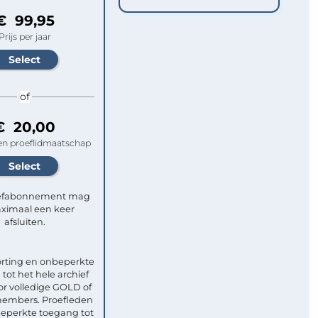
€ 99,95
Prijs per jaar
of
€ 20,00
n proeflidmaatschap
efabonnement mag
ximaal een keer
afsluiten.
rting en onbeperkte
tot het hele archief
or volledige GOLD of
mbers. Proefleden
eperkte toegang tot