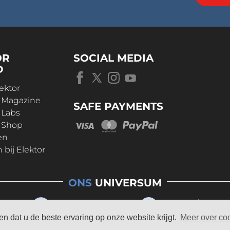
OR
SOCIAL MEDIA
D
ektor
r Magazine
SAFE PAYMENTS
 Labs
r Shop
en
bij Elektor
ONS
UNIVERSUM
n dat u de beste ervaring op onze website krijgt.
Meer over co