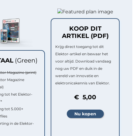
KOOP DIT
ARTIKEL (PDF)
Krijg direct toegang tot dit
Elektor-artikel en bewaar het
TAAL
(Green)
voor altijd. Download vandaag
nog uw PDF en duik in de
ktor Magazine (print)
wereld van innovatie en
ktor Magazine
elektronicakennis van Elektor.
al)
g tot het Elektor-
€ 5,00
f*
g tot 5.000+
files
rting in de Elektor-