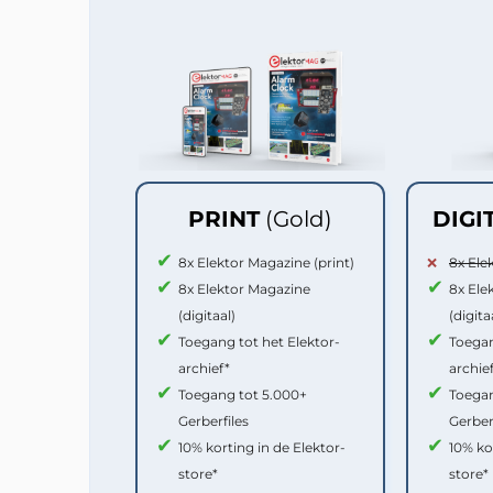
PRINT
(Gold)
DIGI
8x Elektor Magazine (print)
8x Ele
8x Elektor Magazine
8x Ele
(digitaal)
(digita
Toegang tot het Elektor-
Toegan
archief*
archie
Toegang tot 5.000+
Toegan
Gerberfiles
Gerber
10% korting in de Elektor-
10% ko
store*
store*