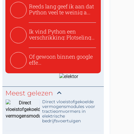
Reeds lang geef ik aan dat
Python veel te weinig a...
Ik vind Python een
verschrikking: Plotseling
zijn...
Of gewoon binnen google
effe
zoeken:https://www.ti...
Meest gelezen
Direct vloeistofgekoelde
vermogensmodules voor
tractieomvormers in
elektrische
bedrijfsvoertuigen