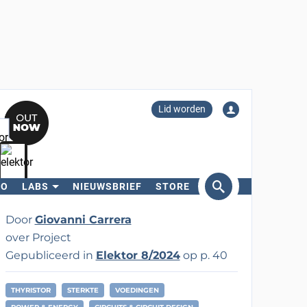
Lid worden
RO
LABS
NIEUWSBRIEF
STORE
eken
Door
Giovanni Carrera
over Project
Gepubliceerd in
Elektor 8/2024
op p. 40
THYRISTOR
STERKTE
VOEDINGEN