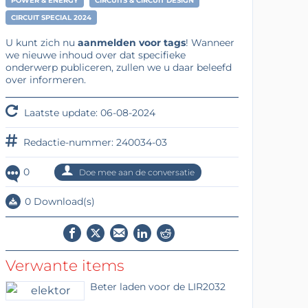
POWER & ENERGY
CIRCUITS & CIRCUIT DESIGN
CIRCUIT SPECIAL 2024
U kunt zich nu
aanmelden voor tags
! Wanneer
we nieuwe inhoud over dat specifieke
onderwerp publiceren, zullen we u daar beleefd
over informeren.
Laatste update: 06-08-2024
Redactie-nummer: 240034-03
0
Doe mee aan de conversatie
0 Download(s)
Verwante items
Beter laden voor de LIR2032