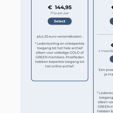
€ 144,95
Prijs per jaar
plus 20 euro verzendkosten.
* Ledenkorting en onbeperkte
toegang tot het hele archief
4 maande
alleen voor volledige GOLD of
GREEN members. Proefleden
hebben beperkte toegang tot
het online archief.
Een pro
je ma
* Ledenko
toegang 
alleen vo
GREEN me
hebben b