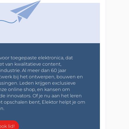
 voor toegepaste elektronica, dat
et van kwalitatieve content,
industrie. Al meer dan 60 jaar
werk bij het ontwerpen, bouwen en
ssingen. Leden krijgen exclusieve
onze online shop, en kansen om
innovators. Of je nu aan het leren
t opschalen bent, Elektor helpt je om
n.
ok lid!