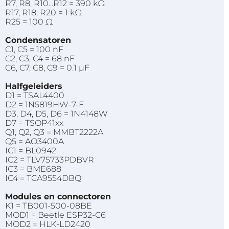
R7, R8, R10...R12 = 390 kΩ
R17, R18, R20 = 1 kΩ
R25 = 100 Ω
Condensatoren
C1, C5 = 100 nF
C2, C3, C4 = 68 nF
C6, C7, C8, C9 = 0.1 µF
Halfgeleiders
D1 = TSAL4400
D2 = 1N5819HW-7-F
D3, D4, D5, D6 = 1N4148W
D7 = TSOP41xx
Q1, Q2, Q3 = MMBT2222A
Q5 = AO3400A
IC1 = BL0942
IC2 = TLV75733PDBVR
IC3 = BME688
IC4 = TCA9554DBQ
Modules en connectoren
K1 = TB001-500-08BE
MOD1 = Beetle ESP32-C6
MOD2 = HLK-LD2420