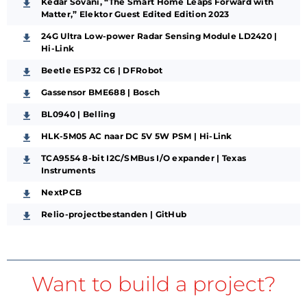
Kedar Sovani, “The Smart Home Leaps Forward with
Matter,” Elektor Guest Edited Edition 2023
24G Ultra Low-power Radar Sensing Module LD2420 |
Hi-Link
Beetle ESP32 C6 | DFRobot
Gassensor BME688 | Bosch
BL0940 | Belling
HLK-5M05 AC naar DC 5V 5W PSM | Hi-Link
TCA9554 8-bit I2C/SMBus I/O expander | Texas
Instruments
NextPCB
Relio-projectbestanden | GitHub
Want to build a project?