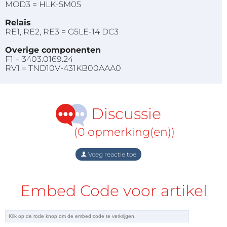
MOD3 = HLK-5M05
Relais
RE1, RE2, RE3 = G5LE-14 DC3
Overige componenten
F1 = 3403.0169.24
RV1 = TND10V-431KB00AAA0
Discussie
(0 opmerking(en))
Voeg reactie toe
Embed Code voor artikel