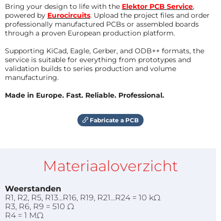
Bring your design to life with the
Elektor PCB Service
,
powered by
Eurocircuits
. Upload the project files and order
professionally manufactured PCBs or assembled boards
through a proven European production platform.
Supporting KiCad, Eagle, Gerber, and ODB++ formats, the
service is suitable for everything from prototypes and
validation builds to series production and volume
manufacturing.
Made in Europe. Fast. Reliable. Professional.
Fabricate a PCB
Materiaaloverzicht
Weerstanden
R1, R2, R5, R13...R16, R19, R21...R24 = 10 kΩ
R3, R6, R9 = 510 Ω
R4 = 1 MΩ