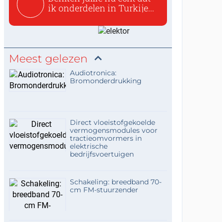
ik onderdelen in Turkije...
Meest gelezen
Audiotronica:
Bromonderdrukking
Direct vloeistofgekoelde
vermogensmodules voor
tractieomvormers in
elektrische
bedrijfsvoertuigen
Schakeling: breedband 70-
cm FM-stuurzender