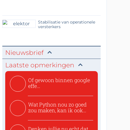
Stabilisatie van operationele
versterkers
Nieuwsbrief
Laatste opmerkingen
Of gewoon binnen google
effe
zoeken:https://www.ti...
Wat Python nou zo goed
zou maken, kan ik ook
niet...
Denken jullie nu echt dat