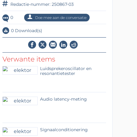
Redactie-nummer: 250867-03
0
Doe mee aan de conversatie
0 Download(s)
Verwante items
Luidsprekeroscillator en
resonantietester
Audio latency-meting
Signaalconditionering