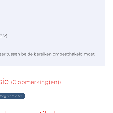
2 V)
nneer tussen beide bereiken omgeschakeld moet
sie
(0 opmerking(en))
oeg reactie toe