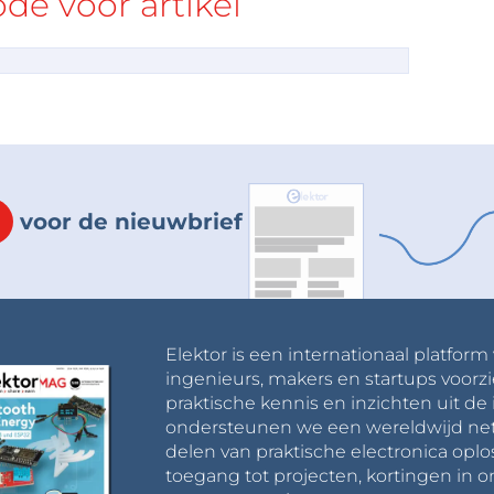
e voor artikel
voor de nieuwbrief
Elektor is een internationaal platform
ingenieurs, makers en startups voorzi
praktische kennis en inzichten uit de 
ondersteunen we een wereldwijd net
delen van praktische electronica oplo
toegang tot projecten, kortingen in 