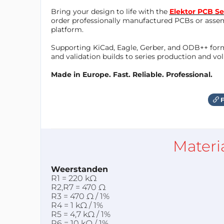
Bring your design to life with the
Elektor PCB Se
order professionally manufactured PCBs or asse
platform.
Supporting KiCad, Eagle, Gerber, and ODB++ forma
and validation builds to series production and v
Made in Europe. Fast. Reliable. Professional.
F
Materi
Weerstanden
R1 = 220 kΩ
R2,R7 = 470 Ω
R3 = 470 Ω / 1%
R4 = 1 kΩ / 1%
R5 = 4,7 kΩ / 1%
R6 = 10 kΩ / 1%