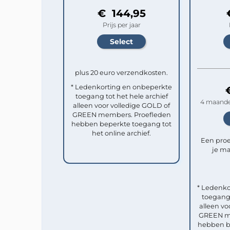
€ 144,95
Prijs per jaar
plus 20 euro verzendkosten.
* Ledenkorting en onbeperkte
toegang tot het hele archief
4 maande
alleen voor volledige GOLD of
GREEN members. Proefleden
hebben beperkte toegang tot
het online archief.
Een pro
je ma
* Ledenko
toegang 
alleen vo
GREEN me
hebben b