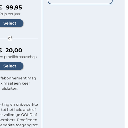
€ 99,95
Prijs per jaar
of
€ 20,00
n proeflidmaatschap
efabonnement mag
ximaal een keer
afsluiten.
rting en onbeperkte
tot het hele archief
or volledige GOLD of
mbers. Proefleden
eperkte toegang tot