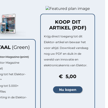
KOOP DIT
ARTIKEL (PDF)
Krijg direct toegang tot dit
Elektor-artikel en bewaar het
TAAL
(Green)
voor altijd. Download vandaag
nog uw PDF en duik in de
ktor Magazine (print)
wereld van innovatie en
ktor Magazine
elektronicakennis van Elektor.
al)
g tot het Elektor-
€ 5,00
f*
g tot 5.000+
files
rting in de Elektor-