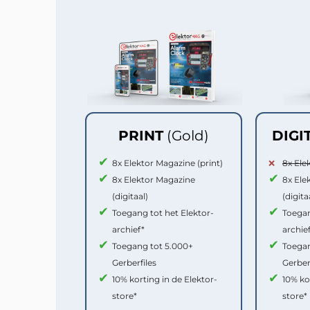
PRINT
(Gold)
DIGI
8x Elektor Magazine (print)
8x Ele
8x Elektor Magazine
8x Ele
(digitaal)
(digita
Toegang tot het Elektor-
Toegan
archief*
archie
Toegang tot 5.000+
Toegan
Gerberfiles
Gerber
10% korting in de Elektor-
10% ko
store*
store*