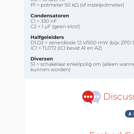
P1 = potmeter 50 kΩ (of instelpotmeter)
Condensatoren
C1 = 330 nF
C2 = 1 µF (geen elco!)
Halfgeleiders
D1,D2 = zenerdiode 12 V/500 mW (bijv. ZPD 1
IC1 = TL072 (IC1 bevat A1 en A2)
Diversen
S1 = schakelaar enkelpolig om (alleen wa
kunnen worden)
Discus
V