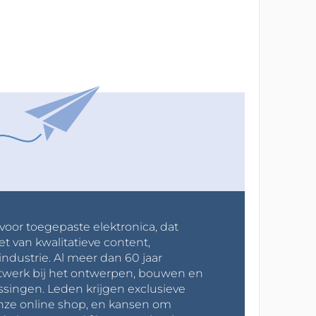
 voor toegepaste elektronica, dat
et van kwalitatieve content,
industrie. Al meer dan 60 jaar
werk bij het ontwerpen, bouwen en
ssingen. Leden krijgen exclusieve
onze online shop, en kansen om