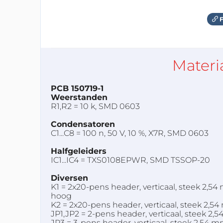
F
Materi
PCB 150719-1
Weerstanden
R1,R2 = 10 k, SMD 0603
Condensatoren
C1...C8 = 100 n, 50 V, 10 %, X7R, SMD 0603
Halfgeleiders
IC1...IC4 = TXS0108EPWR, SMD TSSOP-20
Diversen
K1 = 2x20-pens header, verticaal, steek 2,5
hoog
K2 = 2x20-pens header, verticaal, steek 2,5
JP1,JP2 = 2-pens header, verticaal, steek 2,
JP3 = 3-pens header, verticaal, steek 2,54 