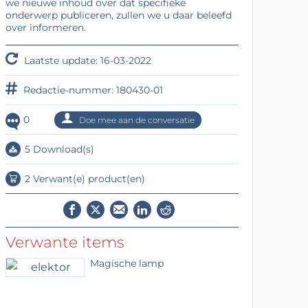
we nieuwe inhoud over dat specifieke
onderwerp publiceren, zullen we u daar beleefd
over informeren.
Laatste update: 16-03-2022
Redactie-nummer: 180430-01
0
Doe mee aan de conversatie
5 Download(s)
2 Verwant(e) product(en)
Verwante items
Magische lamp