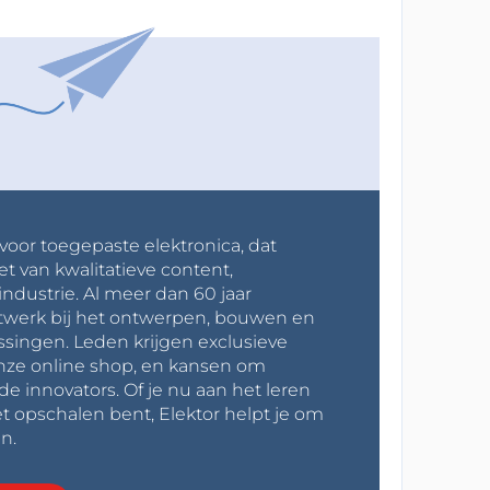
 voor toegepaste elektronica, dat
et van kwalitatieve content,
industrie. Al meer dan 60 jaar
werk bij het ontwerpen, bouwen en
ssingen. Leden krijgen exclusieve
onze online shop, en kansen om
innovators. Of je nu aan het leren
t opschalen bent, Elektor helpt je om
n.