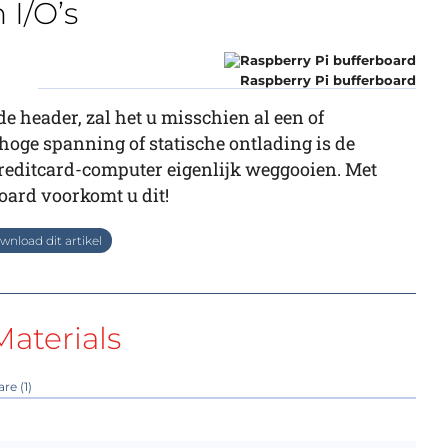
I/O’s
Raspberry Pi bufferboard
e header, zal het u misschien al een of
hoge spanning of statische ontlading is de
creditcard-computer eigenlijk weggooien. Met
oard voorkomt u dit!
nload dit artikel
aterials
re (1)