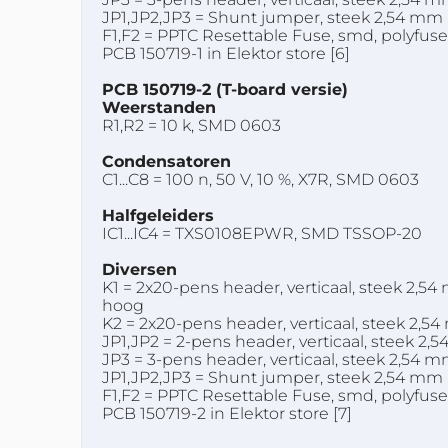
JP1,JP2,JP3 = Shunt jumper, steek 2,54 mm
F1,F2 = PPTC Resettable Fuse, smd, polyfuse
PCB 150719-1 in Elektor store [6]
PCB 150719-2 (T-board versie)
Weerstanden
R1,R2 = 10 k, SMD 0603
Condensatoren
C1...C8 = 100 n, 50 V, 10 %, X7R, SMD 0603
Halfgeleiders
IC1...IC4 = TXS0108EPWR, SMD TSSOP-20
Diversen
K1 = 2x20-pens header, verticaal, steek 2,5
hoog
K2 = 2x20-pens header, verticaal, steek 2,5
JP1,JP2 = 2-pens header, verticaal, steek 2,
JP3 = 3-pens header, verticaal, steek 2,54 
JP1,JP2,JP3 = Shunt jumper, steek 2,54 mm
F1,F2 = PPTC Resettable Fuse, smd, polyfuse
PCB 150719-2 in Elektor store [7]