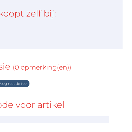
koopt zelf bij:
sie
(0 opmerking(en))
oeg reactie toe
e voor artikel