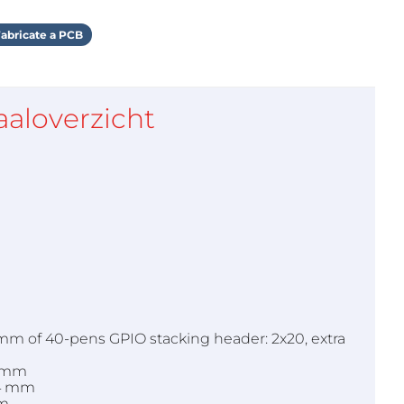
abricate a PCB
aaloverzicht
4 mm of 40-pens GPIO stacking header: 2x20, extra
4 mm
54 mm
mm