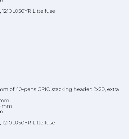
, 1210L050YR Littelfuse
4 mm of 40-pens GPIO stacking header: 2x20, extra
4 mm
54 mm
mm
, 1210L050YR Littelfuse