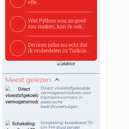
effe
zoeken:https://www.ti...
Wat Python nou zo goed
zou maken, kan ik ook
niet...
Denken jullie nu echt dat
ik onderdelen in Turkije...
Meest gelezen
Direct vloeistofgekoelde
vermogensmodules voor
tractieomvormers in
elektrische
bedrijfsvoertuigen
Schakeling: breedband 70-
cm FM-stuurzender