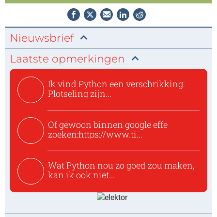
Nieuwsbrief
Laatste opmerkingen
Ik vind Python een verschrikking:
Plotseling zijn...
Of gewoon binnen google effe
zoeken:https://www.ti...
Wat Python nou zo goed zou maken,
kan ik ook niet...