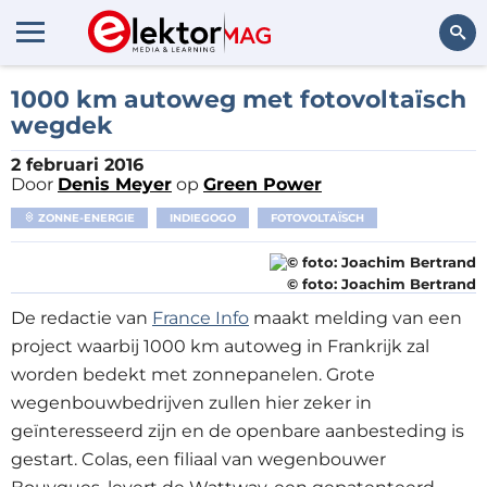
Zoeken
1000 km autoweg met fotovoltaïsch
wegdek
2 februari 2016
Door
Denis Meyer
op
Green Power
ZONNE-ENERGIE
INDIEGOGO
FOTOVOLTAÏSCH
© foto: Joachim Bertrand
De redactie van
France Info
maakt melding van een
project waarbij 1000 km autoweg in Frankrijk zal
worden bedekt met zonnepanelen. Grote
wegenbouwbedrijven zullen hier zeker in
geïnteresseerd zijn en de openbare aanbesteding is
gestart. Colas, een filiaal van wegenbouwer