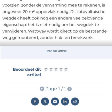
voorzien, zonder de verwarming mee te rekenen, is
ongeveer 20 m² oppervlak nodig. Dit fotovoltaïsche
wegdek heeft ook nog een andere veelbelovende
eigenschap: het is niet nodig om het wegdek te
verwijderen. Wattway wordt direct op de bestaande
weg gemonteerd, zonder hak- en breekwerk.
De wegen naar de zon zijn geplaveid met goede
Read full article
initiatieven. Zo heeft een echtpaar uit Idaho in 2014
een soortgelijk project opgezet en via een
★
★
★
★
★
★
★
★
★
★
Beoordeel dit
Indiegogo-campagne meer dan twee miljoen dollar
artikel
binnengekregen. Als gevolg hiervan hebben ze
een
contract
van twee jaar ter hoogte van $ 750.000
Page 1 / 1
gekregen van het federale ministerie van
wegenbouw. In november vorig jaar werd in
Nederland een soortgelijk maar minder ambitieus
project
gerealiseerd: