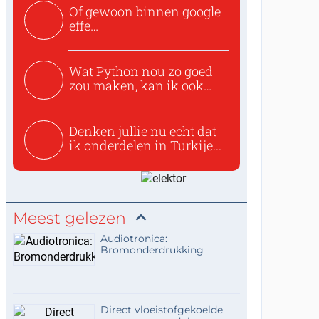
Of gewoon binnen google
effe
zoeken:https://www.ti...
Wat Python nou zo goed
zou maken, kan ik ook
niet...
Denken jullie nu echt dat
ik onderdelen in Turkije...
Meest gelezen
Audiotronica:
Bromonderdrukking
Direct vloeistofgekoelde