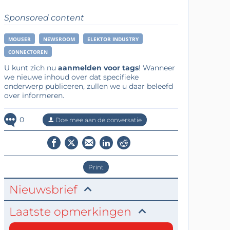
Sponsored content
MOUSER
NEWSROOM
ELEKTOR INDUSTRY
CONNECTOREN
U kunt zich nu
aanmelden voor tags
! Wanneer
we nieuwe inhoud over dat specifieke
onderwerp publiceren, zullen we u daar beleefd
over informeren.
0
Doe mee aan de conversatie
Print
Nieuwsbrief
Laatste opmerkingen