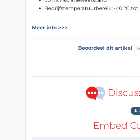
80 MΩ isolatieweerstand
Bedrijfstemperatuurbereik: -40 °C tot
Meer info >>>
Beoordeel dit artikel
Discus
V
Embed Cod