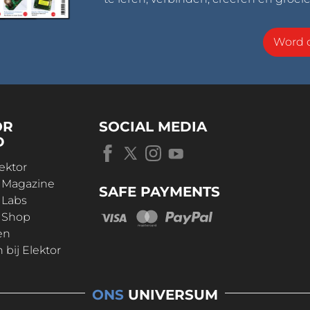
Word o
OR
SOCIAL MEDIA
D
ektor
r Magazine
SAFE PAYMENTS
 Labs
r Shop
en
bij Elektor
ONS
UNIVERSUM