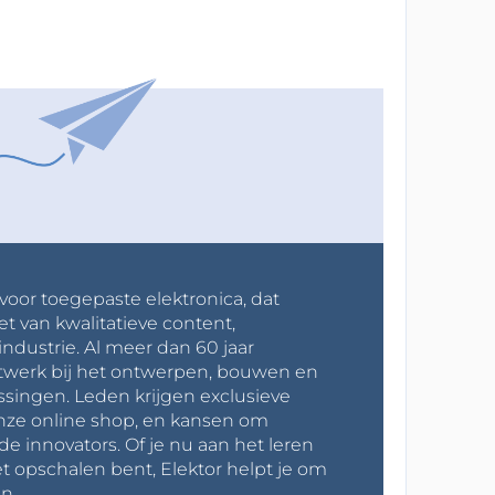
 voor toegepaste elektronica, dat
et van kwalitatieve content,
industrie. Al meer dan 60 jaar
werk bij het ontwerpen, bouwen en
ssingen. Leden krijgen exclusieve
onze online shop, en kansen om
innovators. Of je nu aan het leren
t opschalen bent, Elektor helpt je om
n.