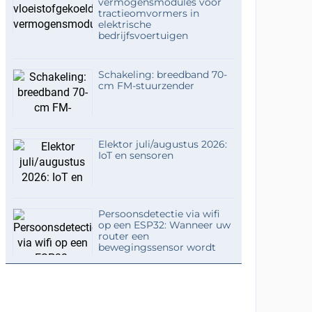
vermogensmodules voor
tractieomvormers in
elektrische
bedrijfsvoertuigen
Schakeling: breedband 70-
cm FM-stuurzender
Elektor juli/augustus 2026:
IoT en sensoren
Persoonsdetectie via wifi
op een ESP32: Wanneer uw
router een
bewegingssensor wordt