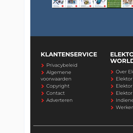
KLANTENSERVICE
ELEKT
WORL
Privacybeleid
Over El
Algemene
voorwaarden
Elekto
Copyright
Elektor
Contact
Elekto
Adverteren
Indien
Werken 