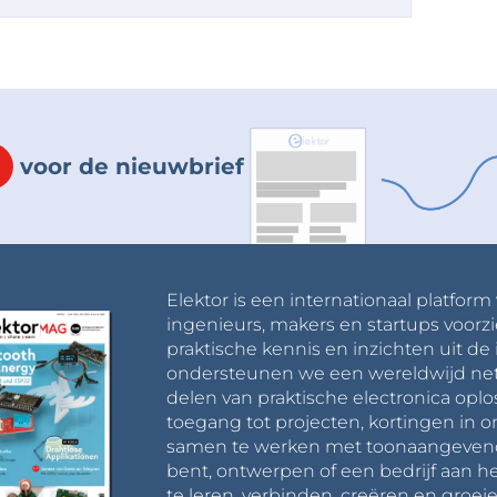
voor de nieuwbrief
Elektor is een internationaal platform
ingenieurs, makers en startups voorzi
praktische kennis en inzichten uit de 
ondersteunen we een wereldwijd net
delen van praktische electronica oplo
toegang tot projecten, kortingen in 
samen te werken met toonaangevende 
bent, ontwerpen of een bedrijf aan he
te leren, verbinden, creëren en groeie