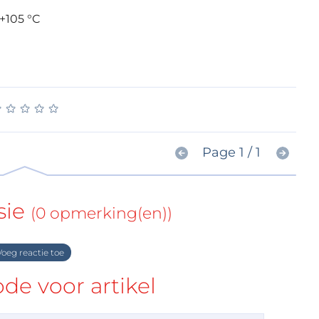
 +105 °C
★
★
★
★
★
★
★
★
★
★
Page 1 / 1
sie
(0 opmerking(en))
oeg reactie toe
e voor artikel