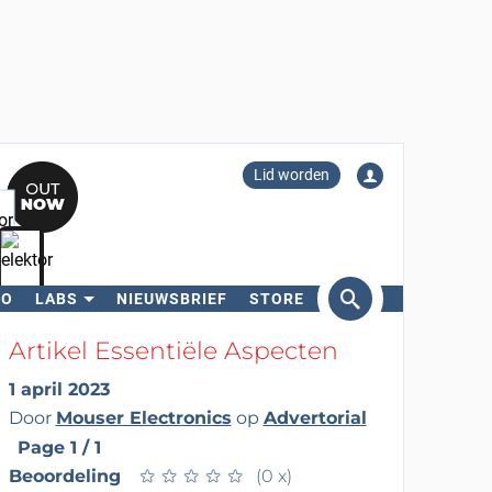
Lid worden
RO
LABS
NIEUWSBRIEF
STORE
eken
Artikel Essentiële Aspecten
1 april 2023
Door
Mouser Electronics
op
Advertorial
Page 1 / 1
Beoordeling
★
★
★
★
★
★
★
★
★
★
(0 x)