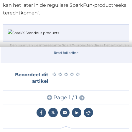
kan het later in de reguliere SparkFun-productreeks
terechtkomen".
Een paar van de interessante SparkX-projecten die in het artikel van
Matthias Claussen worden behandeld.
Read full article
Hij behandelt de volgende producten in zijn artikel:
★
★
★
★
★
★
★
★
★
★
Beoordeel dit
artikel
Qwiic Connect-systeem
HARP (hardware alternatieve realiteit puzzel)
Page 1 / 1
Robot vinger sensor v2
OpenLog Artemis
Magnetische beeldtegel
2D-barcodescanner breakout
Qwiic IR-thermometer - MLX90614