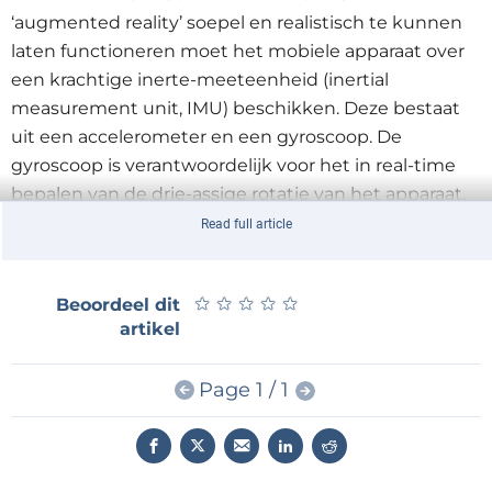
‘augmented reality’ soepel en realistisch te kunnen
laten functioneren moet het mobiele apparaat over
een krachtige inerte-meeteenheid (inertial
measurement unit, IMU) beschikken. Deze bestaat
uit een accelerometer en een gyroscoop. De
gyroscoop is verantwoordelijk voor het in real-time
bepalen van de drie-assige rotatie van het apparaat.
Hiervoor is een extreem snelle responstijd vereist om
Read full article
vertragingen (latency) te voorkomen.
★
★
★
★
★
★
★
★
★
★
Beoordeel dit
artikel
Page 1 / 1