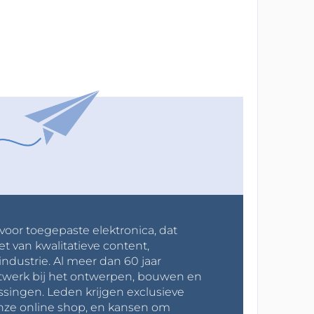
 voor toegepaste elektronica, dat
et van kwalitatieve content,
industrie. Al meer dan 60 jaar
werk bij het ontwerpen, bouwen en
ssingen. Leden krijgen exclusieve
onze online shop, en kansen om