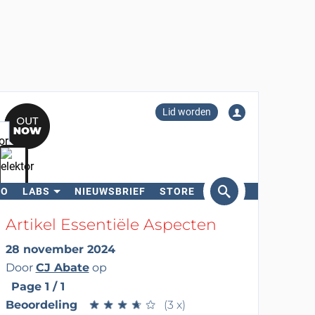
Lid worden
RO
LABS
NIEUWSBRIEF
STORE
eken
Artikel Essentiële Aspecten
28 november 2024
Door
CJ Abate
op
Page 1 / 1
Beoordeling
★
★
★
★
★
★
★
★
★
★
(3 x)