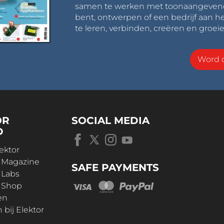
samen te werken met toonaangevende 
bent, ontwerpen of een bedrijf aan he
te leren, verbinden, creëren en groeie
Word o
OR
SOCIAL MEDIA
D
ektor
r Magazine
SAFE PAYMENTS
 Labs
r Shop
en
bij Elektor