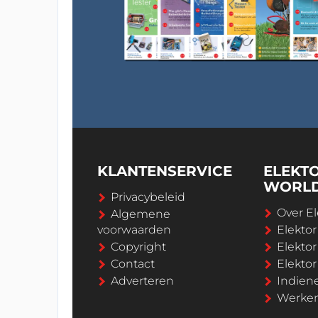
KLANTENSERVICE
ELEKT
WORL
Privacybeleid
Over El
Algemene
voorwaarden
Elekto
Copyright
Elektor
Contact
Elekto
Adverteren
Indien
Werken 