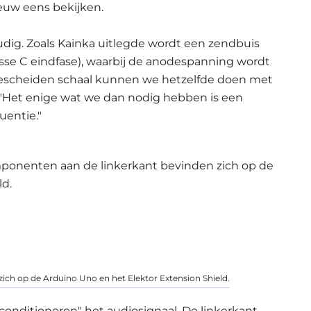
uw eens bekijken.
udig. Zoals Kainka uitlegde wordt een zendbuis
asse C eindfase), waarbij de anodespanning wordt
bescheiden schaal kunnen we hetzelfde doen met
uit. "Het enige wat we dan nodig hebben is een
uentie."
mponenten aan de linkerkant bevinden zich op de
ld.
ich op de Arduino Uno en het Elektor Extension Shield.
nditioneren" het audiosignaal. De linkerkant