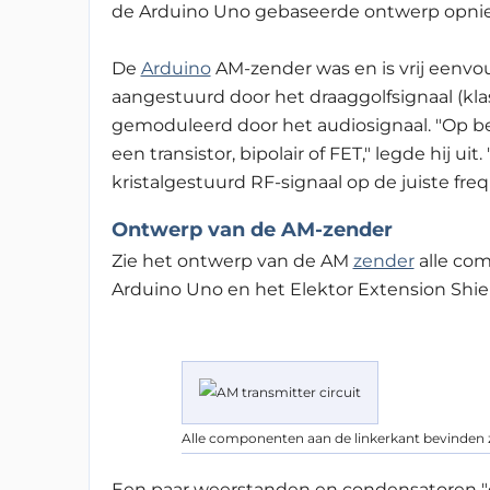
de Arduino Uno gebaseerde ontwerp opnie
De
Arduino
AM-zender was en is vrij eenvo
aangestuurd door het draaggolfsignaal (kl
gemoduleerd door het audiosignaal. "Op 
een transistor, bipolair of FET," legde hij 
kristalgestuurd RF-signaal op de juiste freq
Ontwerp van de AM-zender
Zie het ontwerp van de AM
zender
a
lle co
Arduino Uno en het Elektor Extension
Shie
Alle componenten aan de linkerkant bevinden z
Een paar weerstanden en condensatoren "co