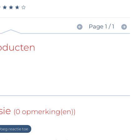
★
★
★
★
★
★
★
★
★
★
Page 1 / 1
oducten
sie
(0 opmerking(en))
oeg reactie toe