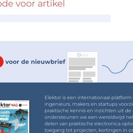
e voor artikel
voor de nieuwbrief
Elektor is een internationaal platform
ingenieurs, makers en startups voorzi
praktische kennis en inzichten uit de 
ondersteunen we een wereldwijd net
delen van praktische electronica oplo
toegang tot projecten, kortingen in 