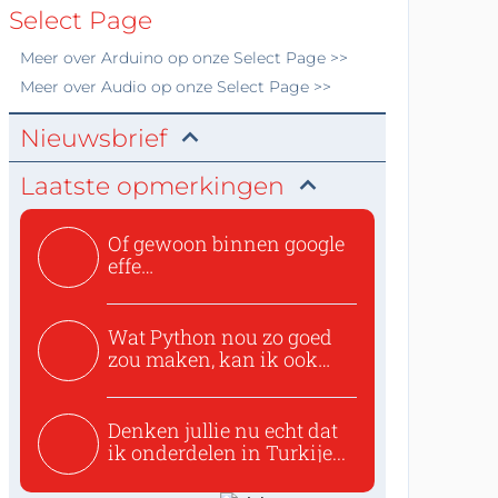
Select Page
Meer over
Arduino
op onze Select Page >>
Meer over
Audio
op onze Select Page >>
Nieuwsbrief
Laatste opmerkingen
Of gewoon binnen google
effe
zoeken:https://www.ti...
Wat Python nou zo goed
zou maken, kan ik ook
niet...
Denken jullie nu echt dat
ik onderdelen in Turkije...