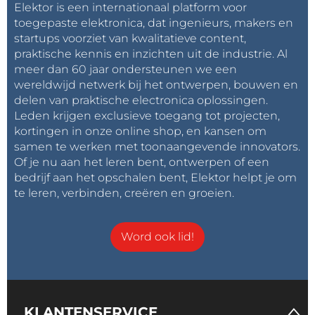
Elektor is een internationaal platform voor
geaccepteerde werken gepubliceerd in de
online
toegepaste elektronica, dat ingenieurs, makers en
proceedings
op de COMSOL-website.
startups voorziet van kwalitatieve content,
praktische kennis en inzichten uit de industrie. Al
meer dan 60 jaar ondersteunen we een
wereldwijd netwerk bij het ontwerpen, bouwen en
Deelnemers van de Poster Sessie in de tentoonstellingshal tijdens
delen van praktische electronica oplossingen.
COMSOL Conference.
Leden krijgen exclusieve toegang tot projecten,
kortingen in onze online shop, en kansen om
Voor meer informatie over de conferentie, en om
samen te werken met toonaangevende innovators.
Of je nu aan het leren bent, ontwerpen of een
je te registreren, bezoek de conferentiewebsite
bedrijf aan het opschalen bent, Elektor helpt je om
De COMSOL Conference 2025 tour gaat van start in
te leren, verbinden, creëren en groeien.
Boston, Massachusetts, en zal ook een stop maken in
China.
Word ook lid!
KLANTENSERVICE