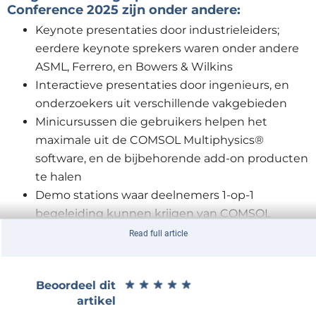
Conference 2025 zijn onder andere:
Keynote presentaties door industrieleiders;
eerdere keynote sprekers waren onder andere
ASML, Ferrero, en Bowers & Wilkins
Interactieve presentaties door ingenieurs, en
onderzoekers uit verschillende vakgebieden
Minicursussen die gebruikers helpen het
maximale uit de COMSOL Multiphysics®
software, en de bijbehorende add-on producten
te halen
Demo stations waar deelnemers 1-op-1
begeleiding kunnen krijgen van COMSOL
applications engineers
Read full article
Een exclusieve blik op een aankomende versie
van de COMSOL® software
★
★
★
★
★
★
★
★
★
★
Beoordeel dit
Prijsuitreiking
artikel
Georganiseerde activiteit: rondleiding en diner