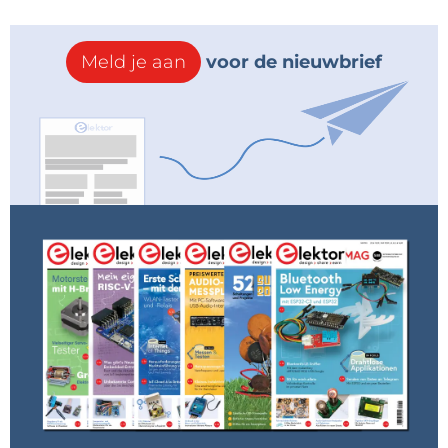
gebruikers en technische managers. Dit geeft de
kans om te leren hoe hun bedrijven simulaties
Meld je aan
voor de nieuwbrief
gebruiken, en om trends in de industrie te
bespreken.”
Laat je werk zien
Geïnteresseerden krijgen de mogelijkheid om
simulatiewerk te presenteren op de conferentie door
middel van een poster- of slideshow presentatie. De
programmacommissie accepteert de abstracts tot 1
augustus 2025. Meer informatie over de
presentatiemogelijkheden, deadlines, en het
indienen van abstracts is te vinden op de
webpagina
Showcase Your Work
.
Alle geaccepteerde inzendingen komen in
aanmerking voor de COMSOL Conference Best Paper
en Best Poster awards. Na het event worden