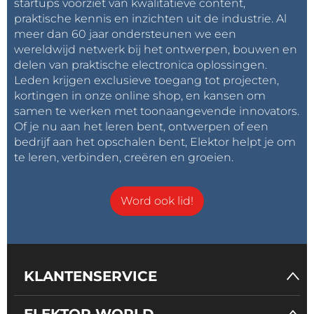
startups voorziet van kwalitatieve content,
3 mm overlay (voor touchpadvleugel)
praktische kennis en inzichten uit de industrie. Al
meer dan 60 jaar ondersteunen we een
ModusToolbox Inschakelen
wereldwijd netwerk bij het ontwerpen, bouwen en
delen van praktische electronica oplossingen.
Dankzij het ModusToolbox-ontwikkelingsplatform
Leden krijgen exclusieve toegang tot projecten,
kunnen CAPSENSE-toepassingen eenvoudig
kortingen in onze online shop, en kansen om
worden overgezet van de ene PSOC-microcontroller
samen te werken met toonaangevende innovators.
naar de andere, waardoor HMI-toepassingen
Of je nu aan het leren bent, ontwerpen of een
schaalbaar zijn binnen brede productfamilies.
bedrijf aan het opschalen bent, Elektor helpt je om
ModuxToolbox-software is een moderne,
te leren, verbinden, creëren en groeien.
uitbreidbare ontwikkelomgeving met
ondersteuning voor verschillende Infineon-
Word ook lid!
microcontrollers, waaronder de PSOC-apparaten. Het
is een selectie van ontwikkeltools, bibliotheken en
ingebedde runtime-assets, die een uitgebreide
ontwikkelervaring bieden.
KLANTENSERVICE
Infineon levert een uitgebreide set