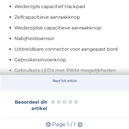
Wederzijds capacitief trackpad
Zelfcapacitieve aanraakknop
Wederzijdse capacitieve aanraakknop
Nabijheidssensor
Uitbreidbare connector voor aangepast bord
Gebruikersinvoerknop
Gebruikers-LED's met PWM-mogelijkheden
®
Type-C
USB-aansluiting
Read full article
ModusToobox™ BSP-ondersteuning
★
★
★
★
★
★
★
★
★
★
Beoordeel dit
Gebruiksvriendelijke prototyping kit
artikel
Uitbreidbare connector
Eenvoudige evaluatie van CAPSENSE
Page 1 / 1