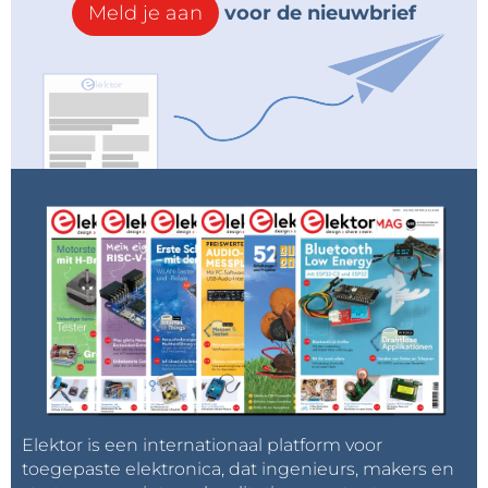
Meld je aan
voor de nieuwbrief
Slim verbonden Internet of Things (IoT)
producten
Andere consumenten- en industriële
toepassingen
Ouderlijk toezicht (PG) en gamen
Consumentenelektronica
Dimregelaars
Afstandsbedieningen
Printers
Aanraakschermen
Inhoud van de kit
PSOC 4100T Plus CAPSENSE prototypebord
Elektor is een internationaal platform voor
toegepaste elektronica, dat ingenieurs, makers en
Snelstartgids (onderdeel van verpakking)