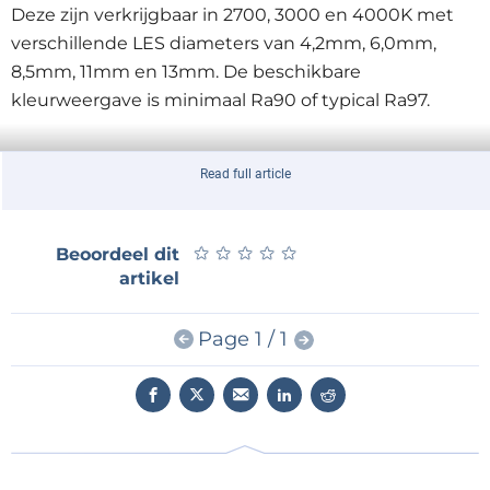
Deze zijn verkrijgbaar in 2700, 3000 en 4000K met
verschillende LES diameters van 4,2mm, 6,0mm,
8,5mm, 11mm en 13mm. De beschikbare
kleurweergave is minimaal Ra90 of typical Ra97.
Meer informatie:
Read full article
Elincom Electronics BV
Klaverbaan 101
★
★
★
★
★
★
★
★
★
★
Beoordeel dit
2908 KD Capelle aan den IJssel
artikel
T: +31-(0)10- 26 40 270
Page 1 / 1
F: +31-(0)10- 26 40 275
info@elincom.nl
www.elincom.nl
newsroom